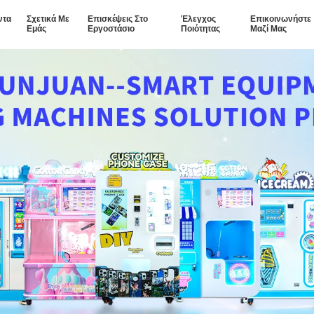
ντα
Σχετικά Με
Επισκέψεις Στο
Έλεγχος
Επικοινωνήστε
Εμάς
Εργοστάσιο
Ποιότητας
Μαζί Μας