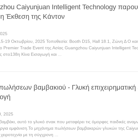
hou Caiyunjuan Intelligent Technology παρο
8η Έκθεση της Κάντον
2025
15-19 Οκτωβρίου, 2025 Τοποθεσία: Booth D15, Hall 18.1, Ζώνη Δ Ο κα
 Premier Trade Event της Ασίας Guangzhou Caiyunjuan Intelligent Tec
 στο138η Κίνα Εισαγωγή και ...
ωλήσεων βαμβακιού - Γλυκή επιχειρηματική ε
λογή
, 2025
βαμβάκι, αυτό το γλυκό σνακ που μεταφέρει τις όμορφες παιδικές ανα
υργια εμφάνιση.Το μηχάνημα πωλήσεων βαμβακερών γλυκών της Caiyunju
ειροτεχνία με τη σύγχρονη ...