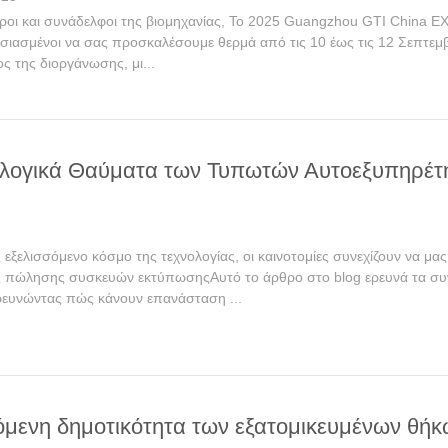
ροι και συνάδελφοι της βιομηχανίας, Το 2025 Guangzhou GTI China EXP
υσιασμένοι να σας προσκαλέσουμε θερμά από τις 10 έως τις 12 Σεπτεμ
ς της διοργάνωσης, μι...
ολογικά Θαύματα των Τυπωτών Αυτοεξυπηρέτ
εξελισσόμενο κόσμο της τεχνολογίας, οι καινοτομίες συνεχίζουν να μα
 πώλησης συσκευών εκτύπωσηςΑυτό το άρθρο στο blog ερευνά τα συν
ευνώντας πώς κάνουν επανάσταση ...
όμενη δημοτικότητα των εξατομικευμένων θή