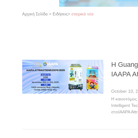
Αρχική Σελίδα
>
Ειδήσεις
>
εταιρικά νέα
Η Guangz
IAAPA At
October 10, 
Η καινοτόμος
Intelligent T
στοIAAPA Attr