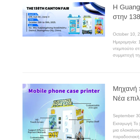
Η Guangz
στην 13
October 10, 
Ημερομηνία: 
ντεμπούτο στο
συμμετοχή της
Μηχανή π
Νέα επι
September 30
Εισαγωγή Το 
μια ολοκαίνο
παραδοσιακή χ