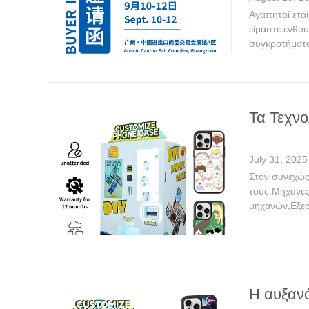
Αγαπητοί εταί
είμαστε ενθο
συγκροτήματο
Τα Τεχν
July 31, 2025
Στον συνεχώς 
τους.Μηχανές
μηχανών,Εξερ
Η αυξαν