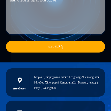
υποβολή
Κτίριο 2, βιομηχανικό πάρκο Fengbang Zhichuang, αριθ.
98, οδός Xihe, χωριό Kengtou, πόλη Nancun, περιοχή
Panyu, Guangzhou
Διεύθυνση