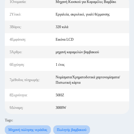
1Ονομασία:
Μηχανή Κιοσκού για Καραμέλες Βαμβάκι
2Υλικό:
Εργαλεία, ακρυλικό, γυαλί θέρμανσης
3Βάρος:
320 κιλά
4Εμφάνιση:
Εικόνα LCD
5Άρθρο:
μηχανή καραμελών βαμβακιού
6Εγγύηση:
1 έτος
Νομίσματα/Χρηματοδοτικά χαρτονομίσματα/
7μέθοδος πληρωμής:
Πιστωτική κάρτα
8Συχνότητα:
50HZ
9Δύναμη:
3000W
Tags:
Μηχανή πώλησης νεράιδας
Πωλητής βαμβακιού