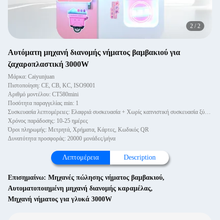
2
/
2
Αυτόματη μηχανή διανομής νήματος βαμβακιού για
ζαχαροπλαστική 3000W
Μάρκα: Caiyunjuan
Πιστοποίηση: CE, CB, KC, ISO9001
Αριθμό μοντέλου: CT580mini
Ποσότητα παραγγελίας min: 1
Συσκευασία λεπτομέρειες: Ελαφριά συσκευασία + Χωρίς καπνιστική συσκευασία ξύλινα κουτιά
Χρόνος παράδοσης: 10-25 ημέρες
Όροι πληρωμής: Μετρητά, Χρήματα, Κάρτες, Κωδικός QR
Δυνατότητα προσφοράς: 20000 μονάδες/μήνα
Λεπτομέρεια
Description
Επισημαίνω:
Μηχανές πώλησης νήματος βαμβακιού
,
Αυτοματοποιημένη μηχανή διανομής καραμέλας
,
Μηχανή νήματος για γλυκά 3000W