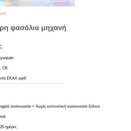
ανή
ρη φασόλια μηχανή
ς
iyunjuan
, CB
λτίο ΕΚΑΧ αριθ.
αφριά συσκευασία + Χωρίς καπνιστική συσκευασία ξύλινα
υτιά
-25 ημέρες