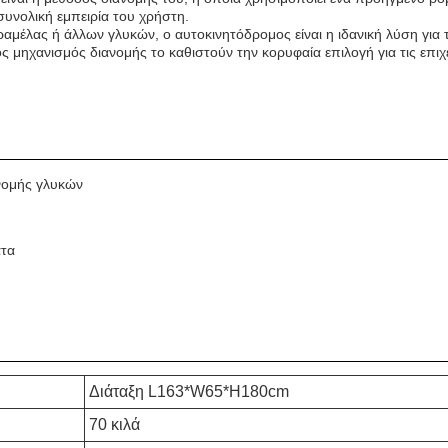
συνολική εμπειρία του χρήστη.
ραμέλας ή άλλων γλυκών, ο αυτοκινητόδρομος είναι η ιδανική λύση γι
ς μηχανισμός διανομής το καθιστούν την κορυφαία επιλογή για τις επιχ
νομής γλυκών
ατα
Διάταξη L163*W65*H180cm
70 κιλά