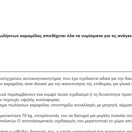
λήσεων καραμέλας αποδέχεται όλα τα νομίσματα για τις ανάγκε
ρσύγχρονος αυτοκινητοκινητήρας που έχει σχεδιαστεί ειδικά για την δ
αραμέλας είναι ιδανικό για την ικανοποίηση της επιθυμίας για γλυκά
γλυκά περιλαμβάνουν ένα κομψό λευκό σχεδιασμό ή τη δυνατότητα προσ
ε περιοχές υψηλής κυκλοφορίας.
νημα πωλήσεων καραμέλας υποστηρίζει συναλλαγές με μετρητά, κέρματα
ρητικότητα 70 kg, επιτρέποντάς του να διατηρεί μια μεγάλη ποικιλία
των πελατών.Ο αποτελεσματικός σχεδιασμός του μεγιστοποιεί το χώρο 
είναι η μέθοδος διανομής του, η οποία χρησιμοποιεί ένα προηγμένο ρο