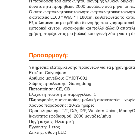
Η παράδοση του αυτοκινήτου διανομής γλυκών διαρκεί π
δυνατότητα προμήθειας 2000 μονάδων ανά μήνα, οι πελ
Ο αυτοκινητοκινητοκινητοκινητοκινητοκινητοκινητοκινητ
διαστάσεις L163 * W65 * H180cm, καθιστώντας το κατά
Εξοπλισμένο με μια μέθοδο διανομής που χρησιμοποιεί έ
εμπορικά κέντρα, νοσοκομεία και πολλά άλλα.Ο αποτελεσ
χρήση, παρέχοντας μια βολική και υγιεινή λύση για τη δ
Προσαρμογή:
Υπηρεσίες εξατομίκευσης προϊόντων για τα μηχανήματ
Ετικέτα: Caiyunjuan
Αριθμός μοντέλου: CYJDT-001
Χώρος προέλευσης: Guangdong
Πιστοποίηση: CE, CB
Ελάχιστη ποσότητα παραγγελίας: 1
Πληροφορίες συσκευασίας: μαλακή συσκευασία + χωρίς
Χρόνος παράδοσης: 10-25 ημέρες
Όροι πληρωμής: T/T, D/A, D/P, Western Union, Money
Ικανότητα εφοδιασμού: 2000 μονάδες/μήνα
Πηγή ισχύος: Ηλεκτρική
Εγγύηση: 1 έτος
Δείκτης: οθόνη LED