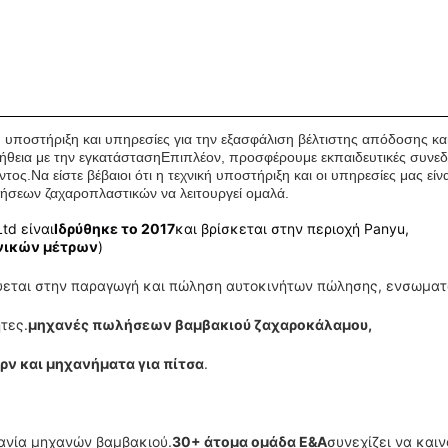
 υποστήριξη και υπηρεσίες για την εξασφάλιση βέλτιστης απόδοσης κ
οήθεια με την εγκατάστασηΕπιπλέον, προσφέρουμε εκπαιδευτικές συνεδ
ος.Να είστε βέβαιοι ότι η τεχνική υποστήριξη και οι υπηρεσίες μας είν
ήσεων ζαχαροπλαστικών να λειτουργεί ομαλά.
td είναι
Ιδρύθηκε το 2017
και βρίσκεται στην περιοχή Panyu,
νικών μέτρων
)
κεύεται στην παραγωγή και πώληση αυτοκινήτων πώλησης, ενσωμα
τες.
μηχανές πωλήσεων βαμβακιού ζαχαροκάλαμου,
ρν και μηχανήματα για πίτσα
.
χανία μηχανών βαμβακιού.
30+ άτομα ομάδα Ε&Α
συνεχίζει να καιν