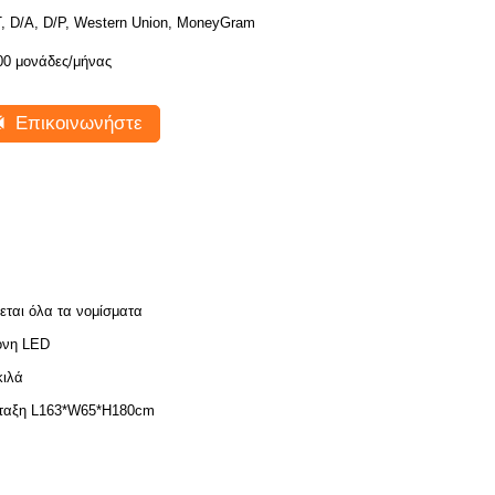
T, D/A, D/P, Western Union, MoneyGram
00 μονάδες/μήνας
Επικοινωνήστε
εται όλα τα νομίσματα
όνη LED
κιλά
ταξη L163*W65*H180cm