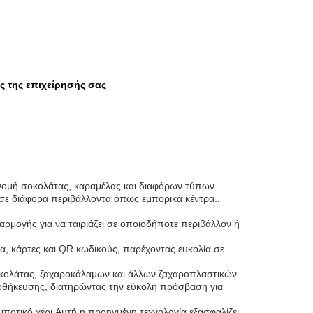
ς της επιχείρησής σας
ιανομή σοκολάτας, καραμέλας και διαφόρων τύπων
 σε διάφορα περιβάλλοντα όπως εμπορικά κέντρα.,
αρμογής για να ταιριάζει σε οποιοδήποτε περιβάλλον ή
, κάρτες και QR κωδικούς, παρέχοντας ευκολία σε
 σοκολάτας, ζαχαροκάλαμων και άλλων ζαχαροπλαστικών
αποθήκευσης, διατηρώντας την εύκολη πρόσβαση για
μποτικό χέρι.Αυτή η προηγμένη τεχνολογία εξασφαλίζει