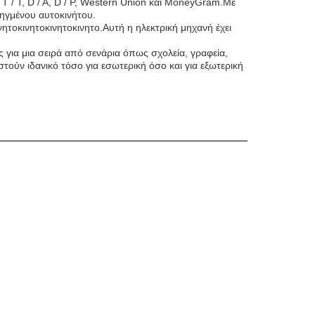
 / T, D / A, D / P, Western Union και MoneyGram.Με
ηγμένου αυτοκινήτου.
νητοκινητοκινητοκινητο.Αυτή η ηλεκτρική μηχανή έχει
ς για μια σειρά από σενάρια όπως σχολεία, γραφεία,
τούν ιδανικό τόσο για εσωτερική όσο και για εξωτερική