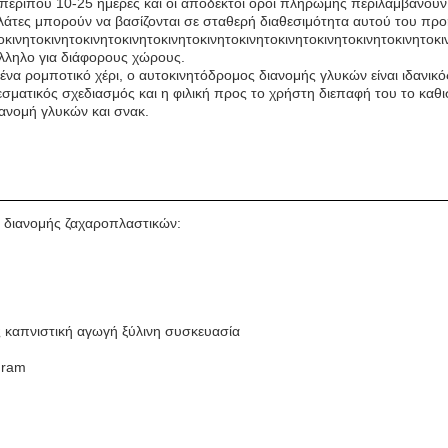
ερίπου 10-25 ημέρες και οι αποδεκτοί όροι πληρωμής περιλαμβάνουν T
άτες μπορούν να βασίζονται σε σταθερή διαθεσιμότητα αυτού του προ
οκινητοκινητοκινητοκινητοκινητοκινητοκινητοκινητοκινητοκινητοκινητοκι
λληλο για διάφορους χώρους.
να ρομποτικό χέρι, ο αυτοκινητόδρομος διανομής γλυκών είναι ιδανικό
ματικός σχεδιασμός και η φιλική προς το χρήστη διεπαφή του το καθισ
ιανομή γλυκών και σνακ.
α διανομής ζαχαροπλαστικών:
 καπνιστική αγωγή ξύλινη συσκευασία
Gram