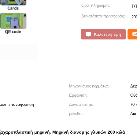
Όροι πληρωμής:
T/
Δυνατότητα προσφοράς:
20
Καλύτερη τιμή
Μηχανισμός κερμάτων:
Δέχ
Εμφάνιση:
Οθ
ύκολη επαναφόρτιση
Δυναμικότητα:
70 
μέγεθος:
Διά
αχαροπλαστική μηχανή
Μηχανή διανομής γλυκών 200 κιλά
,