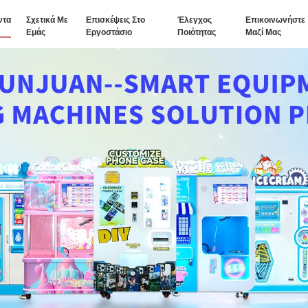
ντα
Σχετικά Με
Επισκέψεις Στο
Έλεγχος
Επικοινωνήστε
Εμάς
Εργοστάσιο
Ποιότητας
Μαζί Μας