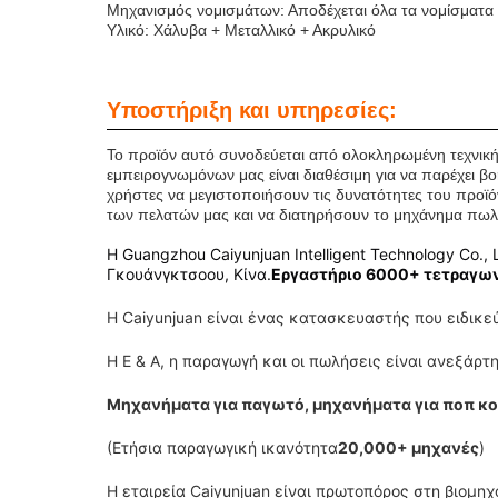
Μηχανισμός νομισμάτων: Αποδέχεται όλα τα νομίσματα
Υλικό: Χάλυβα + Μεταλλικό + Ακρυλικό
Υποστήριξη και υπηρεσίες:
Το προϊόν αυτό συνοδεύεται από ολοκληρωμένη τεχνική
εμπειρογνωμόνων μας είναι διαθέσιμη για να παρέχει β
χρήστες να μεγιστοποιήσουν τις δυνατότητες του προϊόντ
των πελατών μας και να διατηρήσουν το μηχάνημα πωλ
Η Guangzhou Caiyunjuan Intelligent Technology Co., L
Γκουάνγκτσοου, Κίνα.
Εργαστήριο 6000+ τετραγω
Η Caiyunjuan είναι ένας κατασκευαστής που ειδι
Η Ε & Α, η παραγωγή και οι πωλήσεις είναι ανεξάρτη
Μηχανήματα για παγωτό, μηχανήματα για ποπ κο
(Ετήσια παραγωγική ικανότητα
20,000+ μηχανές
)
Η εταιρεία Caiyunjuan είναι πρωτοπόρος στη βιομη