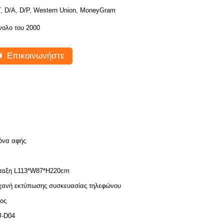
T, D/A, D/P, Western Union, MoneyGram
νολο του 2000
Επικοινωνήστε
όνα αφής
ταξη L113*W87*H220cm
ανή εκτύπωσης συσκευασίας τηλεφώνου
τος
J-D04