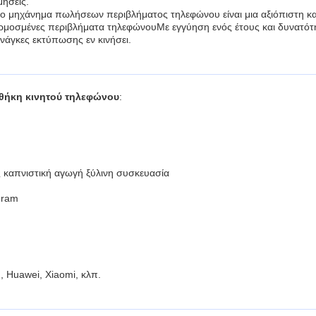
μήσεις.
μηχάνημα πωλήσεων περιβλήματος τηλεφώνου είναι μια αξιόπιστη και κ
ρμοσμένες περιβλήματα τηλεφώνουΜε εγγύηση ενός έτους και δυνατότ
νάγκες εκτύπωσης εν κινήσει.
θήκη κινητού τηλεφώνου
:
 καπνιστική αγωγή ξύλινη συσκευασία
Gram
 Huawei, Xiaomi, κλπ.