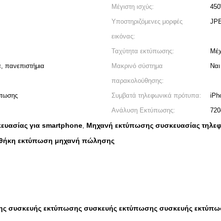
Μέγιστη ισχύς:
45
Υποστηριζόμενες μορφές
JP
εικόνας:
Ταχύτητα εκτύπωσης:
Μέχ
, πανεπιστήμια
Μακρινό σύστημα
Ναι
παρακολούθησης:
πτωσης
Συμβατά τηλεφωνικά πρότυπα:
iPh
Ανάλυση Εκτύπωσης:
720
ευασίας για smartphone
Μηχανή εκτύπωσης συσκευασίας τηλε
,
 θήκη εκτύπωση μηχανή πώλησης
ης συσκευής εκτύπωσης συσκευής εκτύπωσης συσκευής εκτύπ