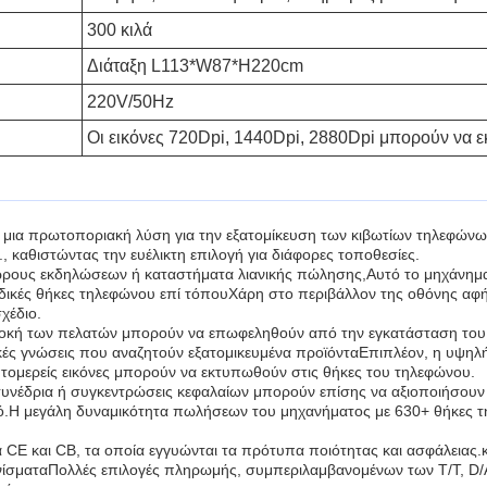
300 κιλά
Διάταξη L113*W87*H220cm
220V/50Hz
Οι εικόνες 720Dpi, 1440Dpi, 2880Dpi μπορούν να
ι μια πρωτοποριακή λύση για την εξατομίκευση των κιβωτίων τηλεφώνω
, καθιστώντας την ευέλικτη επιλογή για διάφορες τοποθεσίες.
 χώρους εκδηλώσεων ή καταστήματα λιανικής πώλησης,Αυτό το μηχάνη
δικές θήκες τηλεφώνου επί τόπουΧάρη στο περιβάλλον της οθόνης αφή
χέδιο.
πλοκή των πελατών μπορούν να επωφεληθούν από την εγκατάσταση του 
ές γνώσεις που αναζητούν εξατομικευμένα προϊόνταΕπιπλέον, η υψηλ
επτομερείς εικόνες μπορούν να εκτυπωθούν στις θήκες του τηλεφώνου.
υνέδρια ή συγκεντρώσεις κεφαλαίων μπορούν επίσης να αξιοποιήσουν
ό.Η μεγάλη δυναμικότητα πωλήσεων του μηχανήματος με 630+ θήκες τη
 CE και CB, τα οποία εγγυώνται τα πρότυπα ποιότητας και ασφάλειας.
νίσματαΠολλές επιλογές πληρωμής, συμπεριλαμβανομένων των T/T, D/A