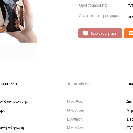
Όροι πληρωμής:
T/
Δυνατότητα προσφοράς:
σύ
Καλύτερη τιμή
aomi, κλπ.
Τύπος οθόνης:
Εικ
ονιδίων μελάνης
Μέγεθος:
Διά
ώμα
Ονομασία:
Μηχ
Εγγύηση:
1 έ
ινητή πληρωμή
Μοντέλο:
CY