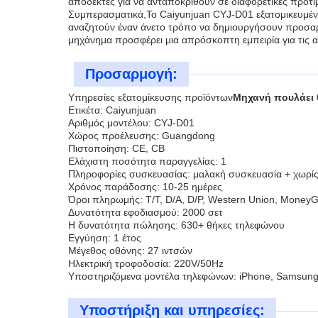
αποδεκτές για να ανταποκριθούν σε διαφορετικές προτι
Συμπερασματικά,Το Caiyunjuan CYJ-D01 εξατομικευμένο 
αναζητούν έναν άνετο τρόπο να δημιουργήσουν προσα
μηχάνημα προσφέρει μια απρόσκοπτη εμπειρία για τις α
Προσαρμογή:
Υπηρεσίες εξατομίκευσης προϊόντων
Μηχανή πουλάει 
Ετικέτα: Caiyunjuan
Αριθμός μοντέλου: CYJ-D01
Χώρος προέλευσης: Guangdong
Πιστοποίηση: CE, CB
Ελάχιστη ποσότητα παραγγελίας: 1
Πληροφορίες συσκευασίας: μαλακή συσκευασία + χωρίς
Χρόνος παράδοσης: 10-25 ημέρες
Όροι πληρωμής: T/T, D/A, D/P, Western Union, Money
Δυνατότητα εφοδιασμού: 2000 σετ
Η δυνατότητα πώλησης: 630+ θήκες τηλεφώνου
Εγγύηση: 1 έτος
Μέγεθος οθόνης: 27 ιντσών
Ηλεκτρική τροφοδοσία: 220V/50Hz
Υποστηριζόμενα μοντέλα τηλεφώνων: iPhone, Samsung,
Υποστήριξη και υπηρεσίες: