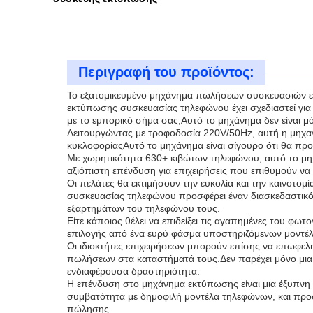
Περιγραφή του προϊόντος:
Το εξατομικευμένο μηχάνημα πωλήσεων συσκευασιών εί
εκτύπωσης συσκευασίας τηλεφώνου έχει σχεδιαστεί για
με το εμπορικό σήμα σας,Αυτό το μηχάνημα δεν είναι μό
Λειτουργώντας με τροφοδοσία 220V/50Hz, αυτή η μηχα
κυκλοφορίαςΑυτό το μηχάνημα είναι σίγουρο ότι θα πρ
Με χωρητικότητα 630+ κιβώτων τηλεφώνου, αυτό το μη
αξιόπιστη επένδυση για επιχειρήσεις που επιθυμούν ν
Οι πελάτες θα εκτιμήσουν την ευκολία και την καινοτο
συσκευασίας τηλεφώνου προσφέρει έναν διασκεδαστικό 
εξαρτημάτων του τηλεφώνου τους.
Είτε κάποιος θέλει να επιδείξει τις αγαπημένες του 
επιλογής από ένα ευρύ φάσμα υποστηριζόμενων μοντέλ
Οι ιδιοκτήτες επιχειρήσεων μπορούν επίσης να επωφε
πωλήσεων στα καταστήματά τους.Δεν παρέχει μόνο μια 
ενδιαφέρουσα δραστηριότητα.
Η επένδυση στο μηχάνημα εκτύπωσης είναι μια έξυπνη ε
συμβατότητα με δημοφιλή μοντέλα τηλεφώνων, και προ
πώλησης.