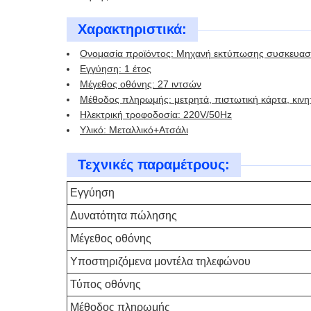
Χαρακτηριστικά:
Ονομασία προϊόντος: Μηχανή εκτύπωσης συσκευασ
Εγγύηση: 1 έτος
Μέγεθος οθόνης: 27 ιντσών
Μέθοδος πληρωμής: μετρητά, πιστωτική κάρτα, κιν
Ηλεκτρική τροφοδοσία: 220V/50Hz
Υλικό: Μεταλλικό+Ατσάλι
Τεχνικές παραμέτρους:
Εγγύηση
Δυνατότητα πώλησης
Μέγεθος οθόνης
Υποστηριζόμενα μοντέλα τηλεφώνου
Τύπος οθόνης
Μέθοδος πληρωμής