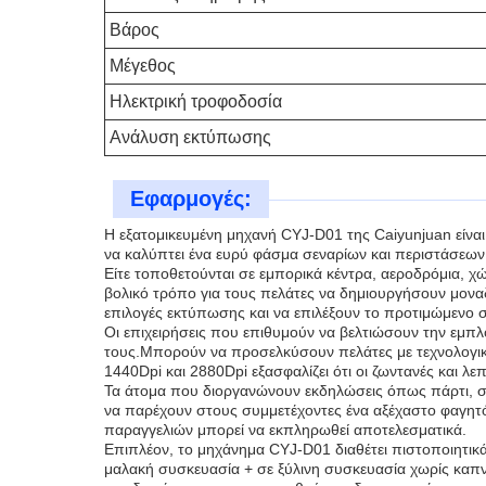
Βάρος
Μέγεθος
Ηλεκτρική τροφοδοσία
Ανάλυση εκτύπωσης
Εφαρμογές:
Η εξατομικευμένη μηχανή CYJ-D01 της Caiyunjuan είνα
να καλύπτει ένα ευρύ φάσμα σεναρίων και περιστάσεων.
Είτε τοποθετούνται σε εμπορικά κέντρα, αεροδρόμια,
βολικό τρόπο για τους πελάτες να δημιουργήσουν μονα
επιλογές εκτύπωσης και να επιλέξουν το προτιμώμενο σ
Οι επιχειρήσεις που επιθυμούν να βελτιώσουν την εμ
τους.Μπορούν να προσελκύσουν πελάτες με τεχνολογικ
1440Dpi και 2880Dpi εξασφαλίζει ότι οι ζωντανές και λ
Τα άτομα που διοργανώνουν εκδηλώσεις όπως πάρτι, σ
να παρέχουν στους συμμετέχοντες ένα αξέχαστο φαγητ
παραγγελιών μπορεί να εκπληρωθεί αποτελεσματικά.
Επιπλέον, το μηχάνημα CYJ-D01 διαθέτει πιστοποιητικά
μαλακή συσκευασία + σε ξύλινη συσκευασία χωρίς καπ