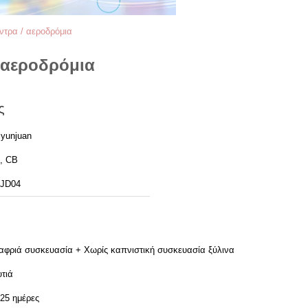
ντρα / αεροδρόμια
 αεροδρόμια
ς
iyunjuan
, CB
JD04
αφριά συσκευασία + Χωρίς καπνιστική συσκευασία ξύλινα
υτιά
-25 ημέρες