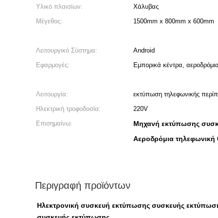
Υλικό πλαισίων:
Χάλυβας
Μέγεθος:
1500mm x 800mm x 600mm
Λειτουργικό Σύστημα:
Android
Εφαρμογές:
Εμπορικά κέντρα, αεροδρόμια
Λειτουργία:
εκτύπωση τηλεφωνικής περί
Ηλεκτρική τροφοδοσία:
220V
Επισημαίνω:
Μηχανή εκτύπωσης συσκ
Αεροδρόμια τηλεφωνική
Περιγραφή προϊόντων
Ηλεκτρονική συσκευή εκτύπωσης συσκευής εκτύπωσ
συσκευής εκτύπωσης