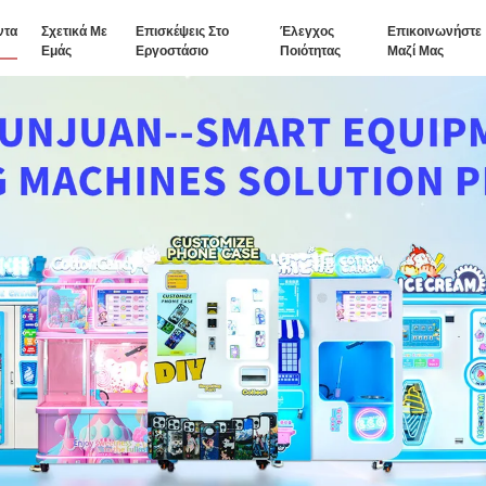
ντα
Σχετικά Με
Επισκέψεις Στο
Έλεγχος
Επικοινωνήστε
Εμάς
Εργοστάσιο
Ποιότητας
Μαζί Μας