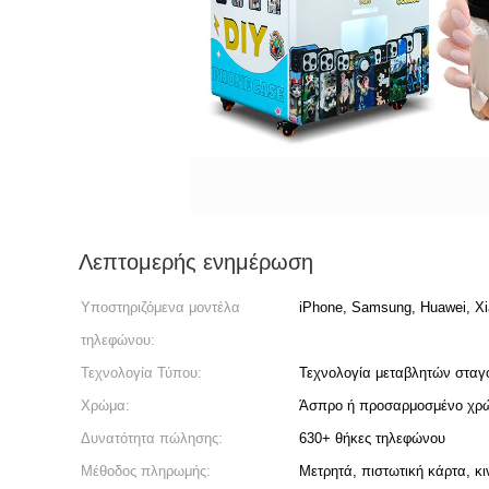
Λεπτομερής ενημέρωση
Υποστηριζόμενα μοντέλα
iPhone, Samsung, Huawei, Xi
τηλεφώνου:
Τεχνολογία Τύπου:
Τεχνολογία μεταβλητών σταγ
Χρώμα:
Άσπρο ή προσαρμοσμένο χρ
Δυνατότητα πώλησης:
630+ θήκες τηλεφώνου
Μέθοδος πληρωμής:
Μετρητά, πιστωτική κάρτα, κ