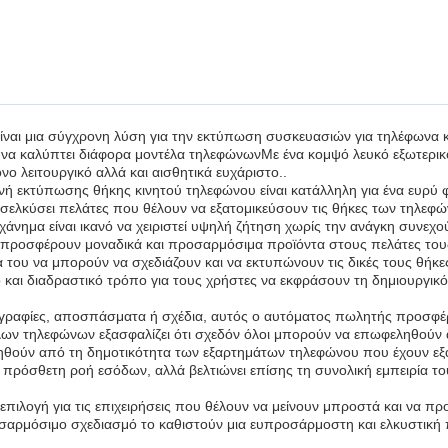
ναι μια σύγχρονη λύση για την εκτύπωση συσκευασιών για τηλέφωνα 
 να καλύπτει διάφορα μοντέλα τηλεφώνωνΜε ένα κομψό λευκό εξωτερικό
νο λειτουργικό αλλά και αισθητικά ευχάριστο..
νή εκτύπωσης θήκης κινητού τηλεφώνου είναι κατάλληλη για ένα ευρύ
οσελκύσει πελάτες που θέλουν να εξατομικεύσουν τις θήκες των τηλεφώ
χάνημα είναι ικανό να χειριστεί υψηλή ζήτηση χωρίς την ανάγκη συν
α προσφέρουν μοναδικά και προσαρμόσιμα προϊόντα στους πελάτες του
μία του να μπορούν να σχεδιάζουν και να εκτυπώνουν τις δικές τους θ
και διαδραστικό τρόπο για τους χρήστες να εκφράσουν τη δημιουργικό
φωτογραφίες, αποσπάσματα ή σχέδια, αυτός ο αυτόματος πωλητής προσφ
ων τηλεφώνων εξασφαλίζει ότι σχεδόν όλοι μπορούν να επωφεληθούν 
ληθούν από τη δημοτικότητα των εξαρτημάτων τηλεφώνου που έχουν εξ
πρόσθετη ροή εσόδων, αλλά βελτιώνει επίσης τη συνολική εμπειρία το
πιλογή για τις επιχειρήσεις που θέλουν να μείνουν μπροστά και να π
σαρμόσιμο σχεδιασμό το καθιστούν μια ευπροσάρμοστη και ελκυστική 