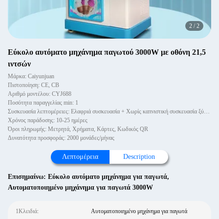
2
/
2
Εύκολο αυτόματο μηχάνημα παγωτού 3000W με οθόνη 21,5
ιντσών
Μάρκα: Caiyunjuan
Πιστοποίηση: CE, CB
Αριθμό μοντέλου: CYJ688
Ποσότητα παραγγελίας min: 1
Συσκευασία λεπτομέρειες: Ελαφριά συσκευασία + Χωρίς καπνιστική συσκευασία ξύλινα κουτιά
Χρόνος παράδοσης: 10-25 ημέρες
Όροι πληρωμής: Μετρητά, Χρήματα, Κάρτες, Κωδικός QR
Δυνατότητα προσφοράς: 2000 μονάδες/μήνας
Λεπτομέρεια
Description
Επισημαίνω:
Εύκολο αυτόματο μηχάνημα για παγωτά
,
Αυτοματοποιημένο μηχάνημα για παγωτά 3000W
1Κλειδιά:
Αυτοματοποιημένο μηχάνημα για παγωτά