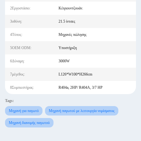
2Εργοστάσιο:
Κέιγιουντζουάν.
3οθόνη:
21.5 ίντσες
4Τύπος:
Μηχανές πώλησης
5OEM ODM:
Υποστήριξη
6Δύναμη:
3000W
7μέγεθος:
L126*W100*H266cm
8Συμπιεστήρας:
R404a, 2HP/ R404A, 3/7 HP
Tags:
Μηχανή για παγωτό
Μηχανή παγωτού με λειτουργία νομίσματος
Μηχανή διανομής παγωτού