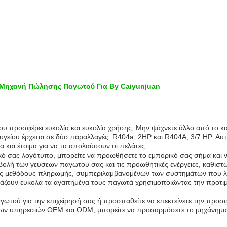
Μηχανή Πώλησης Παγωτού Για By Caiyunjuan
υ προσφέρει ευκολία και ευκολία χρήσης; Μην ψάχνετε άλλο από το κ
υγείου έρχεται σε δύο παραλλαγές: R404a, 2HP και R404A, 3/7 HP. Αυ
και έτοιμα για να τα απολαύσουν οι πελάτες.
κό σας λογότυπο, μπορείτε να προωθήσετε το εμπορικό σας σήμα και ν
οβολή των γεύσεων παγωτού σας και τις προωθητικές ενέργειες, καθιστ
 μεθόδους πληρωμής, συμπεριλαμβανομένων των συστημάτων που λει
αγοράζουν εύκολα τα αγαπημένα τους παγωτά χρησιμοποιώντας την προ
ωτού για την επιχείρησή σας ή προσπαθείτε να επεκτείνετε την προσ
των υπηρεσιών OEM και ODM, μπορείτε να προσαρμόσετε το μηχάνημα γι