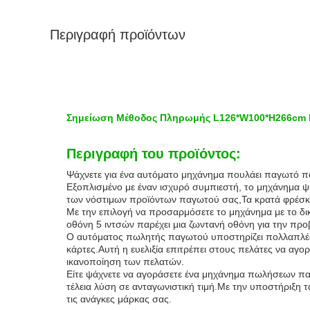
Περιγραφή προϊόντων
Σημείωση Μέθοδος Πληρωμής L126*W100*H266cm 
Περιγραφή του προϊόντος:
Ψάχνετε για ένα αυτόματο μηχάνημα πουλάει παγωτό πο
Εξοπλισμένο με έναν ισχυρό συμπιεστή, το μηχάνημα ψ
των νόστιμων προϊόντων παγωτού σας,Τα κρατά φρέσκα 
Με την επιλογή να προσαρμόσετε το μηχάνημα με το δι
οθόνη 5 ιντσών παρέχει μια ζωντανή οθόνη για την πρ
Ο αυτόματος πωλητής παγωτού υποστηρίζει πολλαπλές
κάρτες.Αυτή η ευελιξία επιτρέπει στους πελάτες να 
ικανοποίηση των πελατών.
Είτε ψάχνετε να αγοράσετε ένα μηχάνημα πωλήσεων παγ
τέλεια λύση σε ανταγωνιστική τιμή.Με την υποστήριξη 
τις ανάγκες μάρκας σας.