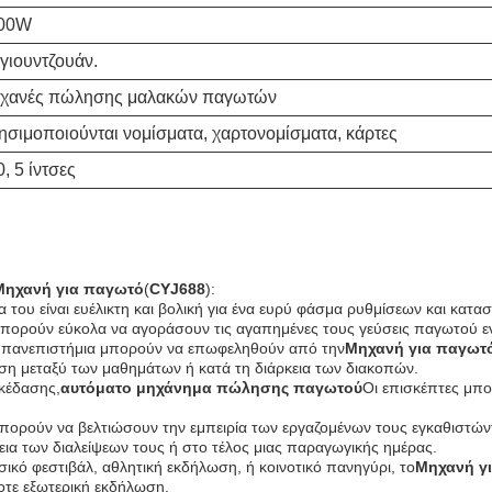
00W
ιγιουντζουάν.
χανές πώλησης μαλακών παγωτών
ησιμοποιούνται νομίσματα, χαρτονομίσματα, κάρτες
, 5 ίντσες
Μηχανή για παγωτό
(
CYJ688
):
α του είναι ευέλικτη και βολική για ένα ευρύ φάσμα ρυθμίσεων και κατα
μπορούν εύκολα να αγοράσουν τις αγαπημένες τους γεύσεις παγωτού εν
 τα πανεπιστήμια μπορούν να επωφεληθούν από την
Μηχανή για παγωτ
ση μεταξύ των μαθημάτων ή κατά τη διάρκεια των διακοπών.
κέδασης,
αυτόματο μηχάνημα πώλησης παγωτού
Οι επισκέπτες μπ
μπορούν να βελτιώσουν την εμπειρία των εργαζομένων τους εγκαθιστών
α των διαλείψεων τους ή στο τέλος μιας παραγωγικής ημέρας.
υσικό φεστιβάλ, αθλητική εκδήλωση, ή κοινοτικό πανηγύρι, το
Μηχανή γ
οτε εξωτερική εκδήλωση.