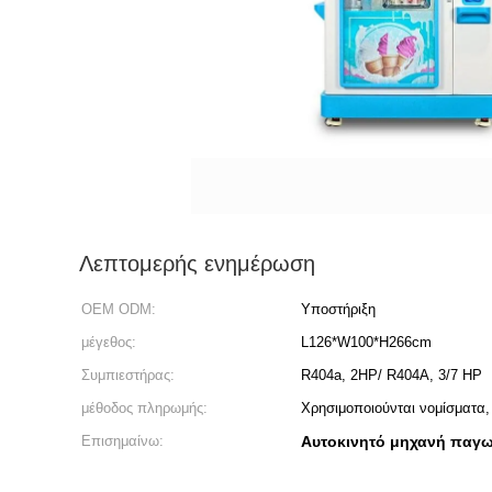
Λεπτομερής ενημέρωση
OEM ODM:
Υποστήριξη
μέγεθος:
L126*W100*H266cm
Συμπιεστήρας:
R404a, 2HP/ R404A, 3/7 HP
μέθοδος πληρωμής:
Χρησιμοποιούνται νομίσματα,
Επισημαίνω:
Αυτοκινητό μηχανή παγ