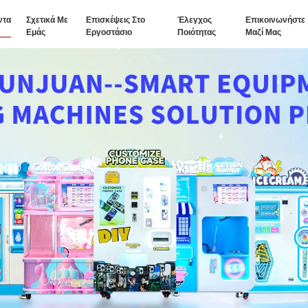
ντα
Σχετικά Με
Επισκέψεις Στο
Έλεγχος
Επικοινωνήστε
Εμάς
Εργοστάσιο
Ποιότητας
Μαζί Μας