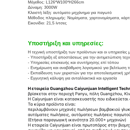
Μέγεθος: L126*W100*H266cm
Δύναμη: 3000W
Κλειστή λέξη: αυτόματο μηχάνημα για παγωτό
Μέθοδος πληρωμής: Νομίσματα, χαρτονομίσματα, κάρτ
Εικονίδιο: 21,5 ίντσες
Υποστήριξη και υπηρεσίες:
Η τεχνική υποστήριξη των προϊόντων και οι υπηρεσίε
- Υποστήριξη εξ αποστάσεως για την αντιμετώπιση τε
- Υπηρεσίες επισκευής και συντήρησης επί τόπου
- Ενημέρωση και αναβάθμιση λογισμικού για βελτίωση
- Εκπαίδευση των χειριστών για την αποτελεσματική χ
- Εγγυητική κάλυψη για ανταλλακτικά και εργασία
Η εταιρεία Guangzhou Caiyunjuan Intelligent Techn
βρίσκεται στην περιοχή Panyu, πόλη Guangzhou, Κί
Η Caiyunjuan είναι κατασκευαστής που ειδικεύετα
Τα κύρια προϊόντα είναι:
περιλαμβάνουν μηχανές πωλήσεων βαμβακιού γλυκ
αυτόματες πωλήσεις, αυτόματες πωλήσεις παγωτού
(Ετήσια παραγωγική ικανότητα 20.000+ μηχανών)
Η εταιρεία Caiyunjuan είναι πρωτοπόρος στην βιομ