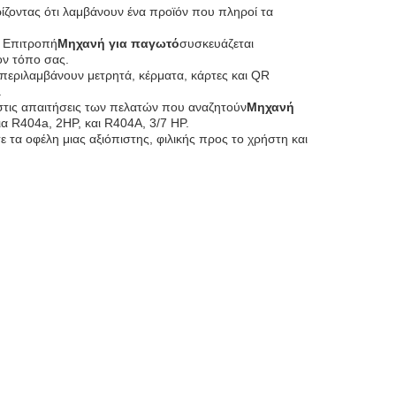
ίζοντας ότι λαμβάνουν ένα προϊόν που πληροί τα
 Επιτροπή
Μηχανή για παγωτό
συσκευάζεται
ον τόπο σας.
υ περιλαμβάνουν μετρητά, κέρματα, κάρτες και QR
.
στις απαιτήσεις των πελατών που αναζητούν
Μηχανή
για R404a, 2HP, και R404A, 3/7 HP.
 τα οφέλη μιας αξιόπιστης, φιλικής προς το χρήστη και