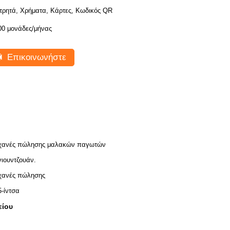
τρητά, Χρήματα, Κάρτες, Κωδικός QR
00 μονάδες/μήνας
Επικοινωνήστε
χανές πώλησης μαλακών παγωτών
γιουντζουάν.
ανές πώλησης
5-ίντσα
είου