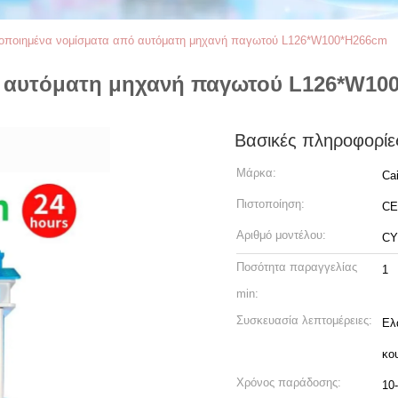
οποιημένα νομίσματα από αυτόματη μηχανή παγωτού L126*W100*H266cm
 αυτόματη μηχανή παγωτού L126*W10
Βασικές πληροφορίε
Μάρκα:
Ca
Πιστοποίηση:
CE
Αριθμό μοντέλου:
CY
Ποσότητα παραγγελίας
1
min:
Συσκευασία λεπτομέρειες:
Ελ
κο
Χρόνος παράδοσης:
10