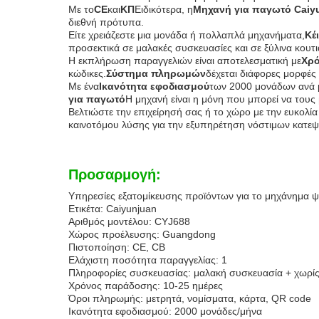
Με το
CE
και
ΚΠ
Ειδικότερα, η
Μηχανή για παγωτό Caiy
διεθνή πρότυπα.
Είτε χρειάζεστε μια μονάδα ή πολλαπλά μηχανήματα,
Κέ
προσεκτικά σε μαλακές συσκευασίες και σε ξύλινα κουτ
Η εκπλήρωση παραγγελιών είναι αποτελεσματική με
Χρ
κώδικες.
Σύστημα πληρωμών
δέχεται διάφορες μορφές
Με ένα
Ικανότητα εφοδιασμού
των 2000 μονάδων ανά 
για παγωτό
Η μηχανή είναι η μόνη που μπορεί να τους
Βελτιώστε την επιχείρησή σας ή το χώρο με την ευκολία
καινοτόμου λύσης για την εξυπηρέτηση νόστιμων κατε
Προσαρμογή:
Υπηρεσίες εξατομίκευσης προϊόντων για το μηχάνημα 
Ετικέτα: Caiyunjuan
Αριθμός μοντέλου: CYJ688
Χώρος προέλευσης: Guangdong
Πιστοποίηση: CE, CB
Ελάχιστη ποσότητα παραγγελίας: 1
Πληροφορίες συσκευασίας: μαλακή συσκευασία + χωρίς
Χρόνος παράδοσης: 10-25 ημέρες
Όροι πληρωμής: μετρητά, νομίσματα, κάρτα, QR code
Ικανότητα εφοδιασμού: 2000 μονάδες/μήνα