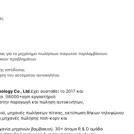
ες
ς μας για το μηχάνημα πωλήσεων παγωτού περιλαμβάνουν:
χνικών προβλημάτων
 της απόδοσης
ρήση του αυτόματου αυτοκινήτου
ology Co., Ltd.
έχει συσταθεί το 2017 και
να. ((6000+sqm εργαστήριο)
ι στην παραγωγή και πώληση αυτοκινήτων,
ού, μηχανές πωλήσεων πίτσας, εκτύπωση θήκων τηλεφώνου
,
μηχανές πώλησης ποπ-κορν και
ηχανία μηχανών βαμβακιού. 30+ άτομα R & D ομάδα