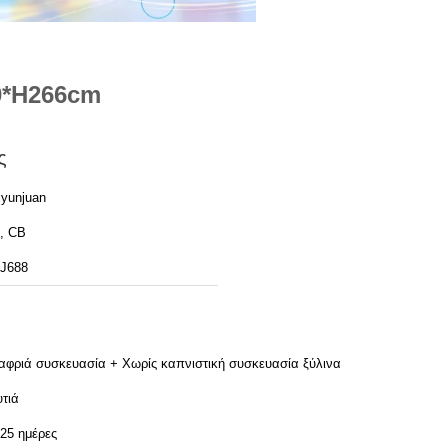
0*H266cm
ς
iyunjuan
, CB
J688
αφριά συσκευασία + Χωρίς καπνιστική συσκευασία ξύλινα
υτιά
-25 ημέρες