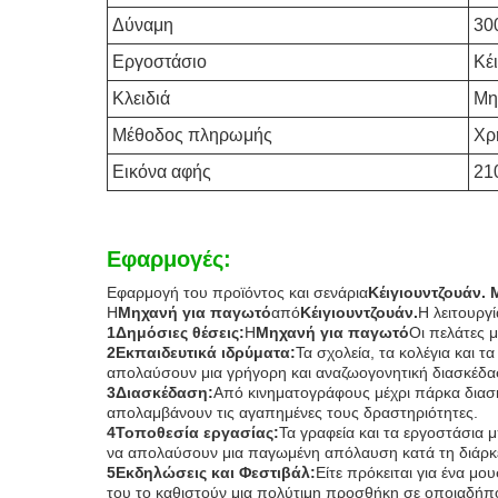
Δύναμη
30
Εργοστάσιο
Κέ
Κλειδιά
Μη
Μέθοδος πληρωμής
Χρ
Εικόνα αφής
210
Εφαρμογές:
Εφαρμογή του προϊόντος και σενάρια
Κέιγιουντζουάν.
Η
Μηχανή για παγωτό
από
Κέιγιουντζουάν.
Η λειτουργί
1Δημόσιες θέσεις:
Η
Μηχανή για παγωτό
Οι πελάτες 
2Εκπαιδευτικά ιδρύματα:
Τα σχολεία, τα κολέγια και
απολαύσουν μια γρήγορη και αναζωογονητική διασκέδα
3Διασκέδαση:
Από κινηματογράφους μέχρι πάρκα διασ
απολαμβάνουν τις αγαπημένες τους δραστηριότητες.
4Τοποθεσία εργασίας:
Τα γραφεία και τα εργοστάσια 
να απολαύσουν μια παγωμένη απόλαυση κατά τη διάρκει
5Εκδηλώσεις και Φεστιβάλ:
Είτε πρόκειται για ένα μο
του το καθιστούν μια πολύτιμη προσθήκη σε οποιαδήπ