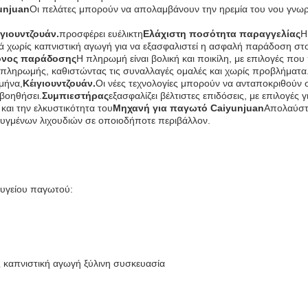
unjuan
Οι πελάτες μπορούν να απολαμβάνουν την ηρεμία του νου γνωρ
ιγιουντζουάν.
προσφέρει ευέλικτη
Ελάχιστη ποσότητα παραγγελίας
Η
ιά χωρίς καπνιστική αγωγή για να εξασφαλιστεί η ασφαλή παράδοση στ
όνος παράδοσης
Η πληρωμή είναι βολική και ποικίλη, με επιλογές πο
 πληρωμής, καθιστώντας τις συναλλαγές ομαλές και χωρίς προβλήματα
μήνα,
Κέιγιουντζουάν.
Οι νέες τεχνολογίες μπορούν να ανταποκριθούν 
 βοηθήσει.
Συμπιεστήρας
εξασφαλίζει βέλτιστες επιδόσεις, με επιλογές 
 και την ελκυστικότητα του
Μηχανή για παγωτό Caiyunjuan
Απολαύστε
ψυγμένων λιχουδιών σε οποιοδήποτε περιβάλλον.
ψυγείου παγωτού:
 καπνιστική αγωγή ξύλινη συσκευασία