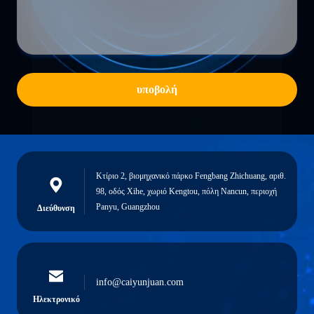
υποβολή
Κτίριο 2, βιομηχανικό πάρκο Fengbang Zhichuang, αριθ.
98, οδός Xihe, χωριό Kengtou, πόλη Nancun, περιοχή
Panyu, Guangzhou
Διεύθυνση
info@caiyunjuan.com
Ηλεκτρονικό