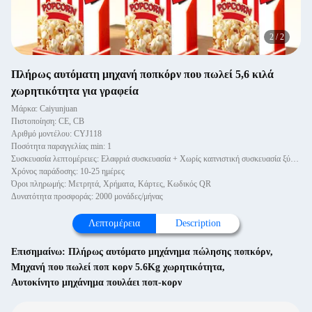
2
/
2
Πλήρως αυτόματη μηχανή ποπκόρν που πωλεί 5,6 κιλά
χωρητικότητα για γραφεία
Μάρκα: Caiyunjuan
Πιστοποίηση: CE, CB
Αριθμό μοντέλου: CYJ118
Ποσότητα παραγγελίας min: 1
Συσκευασία λεπτομέρειες: Ελαφριά συσκευασία + Χωρίς καπνιστική συσκευασία ξύλινα κουτιά
Χρόνος παράδοσης: 10-25 ημέρες
Όροι πληρωμής: Μετρητά, Χρήματα, Κάρτες, Κωδικός QR
Δυνατότητα προσφοράς: 2000 μονάδες/μήνας
Λεπτομέρεια
Description
Επισημαίνω:
Πλήρως αυτόματο μηχάνημα πώλησης ποπκόρν
,
Μηχανή που πωλεί ποπ κορν 5.6Kg χωρητικότητα
,
Αυτοκίνητο μηχάνημα πουλάει ποπ-κορν