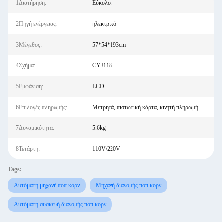
1Διατήρηση:
Εύκολο.
2Πηγή ενέργειας:
ηλεκτρικό
3Μέγεθος:
57*54*193cm
4Σχήμα:
CYJ118
5Εμφάνιση:
LCD
6Επιλογές πληρωμής:
Μετρητά, πιστωτική κάρτα, κινητή πληρωμή
7Δυναμικότητα:
5.6kg
8Τετάρτη:
110V/220V
Tags:
Αυτόματη μηχανή ποπ κορν
Μηχανή διανομής ποπ κορν
Αυτόματη συσκευή διανομής ποπ κορν