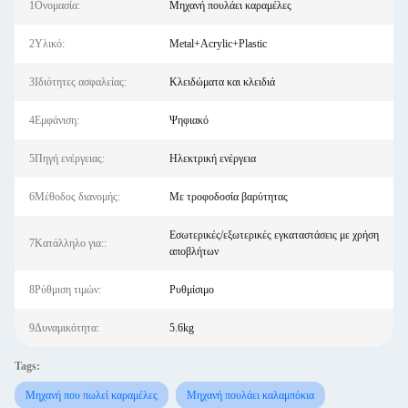
1Ονομασία:
Μηχανή πουλάει καραμέλες
2Υλικό:
Metal+Acrylic+Plastic
3Ιδιότητες ασφαλείας:
Κλειδώματα και κλειδιά
4Εμφάνιση:
Ψηφιακό
5Πηγή ενέργειας:
Ηλεκτρική ενέργεια
6Μέθοδος διανομής:
Με τροφοδοσία βαρύτητας
Εσωτερικές/εξωτερικές εγκαταστάσεις με χρήση
7Κατάλληλο για::
αποβλήτων
8Ρύθμιση τιμών:
Ρυθμίσιμο
9Δυναμικότητα:
5.6kg
Tags:
Μηχανή που πωλεί καραμέλες
Μηχανή πουλάει καλαμπόκια