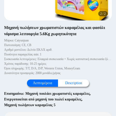
2
/
2
Μηχανή πωλήσεων χρωματιστών καραμέλας και φασόλι
νόμισμα λειτουργία 5.6Kg χωρητικότητα
Μάρκα: Caiyunjuan
Πιστοποίηση: CE, CB
Αριθμό μοντέλου: Δελτίο ΕΚΑΧ αριθ.
Ποσότητα παραγγελίας min: 1
Συσκευασία λεπτομέρειες: Ελαφριά συσκευασία + Χωρίς καπνιστική συσκευασία ξύλινα κουτιά
Χρόνος παράδοσης: 10-25 ημέρες
Όροι πληρωμής: T/T, D/A, D/P, Western Union, MoneyGram
Δυνατότητα προσφοράς: 2000 μονάδες/μήνας
Λεπτομέρεια
Description
Επισημαίνω:
Μηχανή πουλάει χρωματιστές καραμέλες
,
Ενεργοποιείται από μηχανή που πωλεί καραμέλες
,
Μηχανή πωλήσεων καραμέλας 5