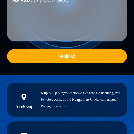
υποβολή
Κτίριο 2, βιομηχανικό πάρκο Fengbang Zhichuang, αριθ.
98, οδός Xihe, χωριό Kengtou, πόλη Nancun, περιοχή
Panyu, Guangzhou
Διεύθυνση