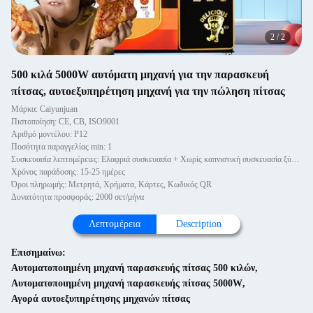
2
/
2
500 κιλά 5000W αυτόματη μηχανή για την παρασκευή
πίτσας, αυτοεξυπηρέτηση μηχανή για την πώληση πίτσας
Μάρκα: Caiyunjuan
Πιστοποίηση: CE, CB, ISO9001
Αριθμό μοντέλου: P12
Ποσότητα παραγγελίας min: 1
Συσκευασία λεπτομέρειες: Ελαφριά συσκευασία + Χωρίς καπνιστική συσκευασία ξύλινα κουτιά
Χρόνος παράδοσης: 15-25 ημέρες
Όροι πληρωμής: Μετρητά, Χρήματα, Κάρτες, Κωδικός QR
Δυνατότητα προσφοράς: 2000 σετ/μήνα
Λεπτομέρεια
Description
Επισημαίνω:
Αυτοματοποιημένη μηχανή παρασκευής πίτσας 500 κιλών
,
Αυτοματοποιημένη μηχανή παρασκευής πίτσας 5000W
,
Αγορά αυτοεξυπηρέτησης μηχανών πίτσας