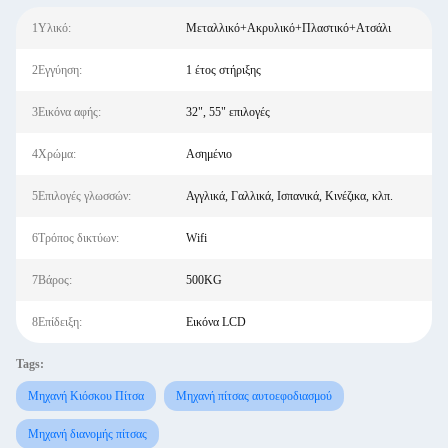
1Υλικό:
Μεταλλικό+Ακρυλικό+Πλαστικό+Ατσάλι
2Εγγύηση:
1 έτος στήριξης
3Εικόνα αφής:
32", 55" επιλογές
4Χρώμα:
Ασημένιο
5Επιλογές γλωσσών:
Αγγλικά, Γαλλικά, Ισπανικά, Κινέζικα, κλπ.
6Τρόπος δικτύων:
Wifi
7Βάρος:
500KG
8Επίδειξη:
Εικόνα LCD
Tags:
Μηχανή Κιόσκου Πίτσα
Μηχανή πίτσας αυτοεφοδιασμού
Μηχανή διανομής πίτσας