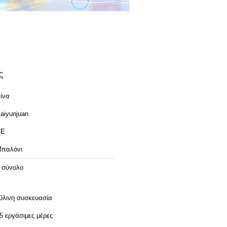
ς
ίνα
aiyunjuan
CE
παλόνι
 σύνολο
ύλινη συσκευασία
5 εργάσιμες μέρες