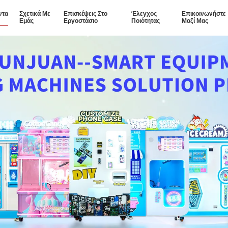
ντα
Σχετικά Με
Επισκέψεις Στο
Έλεγχος
Επικοινωνήστε
Εμάς
Εργοστάσιο
Ποιότητας
Μαζί Μας