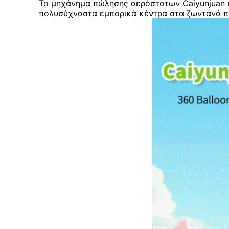
Το μηχάνημα πώλησης αερόστατων Caiyunjuan ε
πολυσύχναστα εμπορικά κέντρα στα ζωντανά 