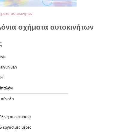
χήματα αυτοκινήτων
αλόνια σχήματα αυτοκινήτων
ς
ίνα
aiyunjuan
CE
παλόνι
 σύνολο
ύλινη συσκευασία
5 εργάσιμες μέρες