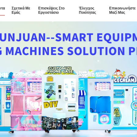
ντα
Σχετικά Με
Επισκέψεις Στο
Έλεγχος
Επικοινωνήστε
Εμάς
Εργοστάσιο
Ποιότητας
Μαζί Μας