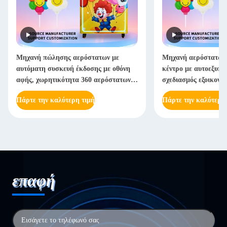
Μηχανή πώλησης αερόστατων με
Μηχανή αερόστατων 
αυτόματη συσκευή έκδοσης με οθόνη
κέντρο με αυτοεξυπη
αφής, χωρητικότητα 360 αερόστατων,
σχεδιασμός εξοικονό
πιστοποιημένη CE
εγκρίθηκε για μεγά
Πάρτε την καλύτερη τιμή
Πάρτε την καλύτερη
επαφή