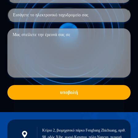
υποβολή
Κτίριο 2, βιομηχανικό πάρκο Fengbang Zhichuang, αριθ.
98, οδός Xihe, χωριό Kengtou, πόλη Nancun, περιοχή