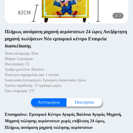
2
/
7
Πλήρως αυτόματη μηχανή αερόστατων 24 ώρες Ανεξάρτητη
μηχανή πωλήσεων Νέο εμπορικό κέντρο Εταιρεία
διασκέδασης
Τόπος καταγωγής: Κίνα
Μάρκα: Caiyunjuan
Πιστοποίηση: CE
Αριθμό μοντέλου: Μπαλόνι
Ποσότητα παραγγελίας min: 1 σύνολο
Συσκευασία λεπτομέρειες: Εμπορικές συσκευασίες ξύλου
Χρόνος παράδοσης: 15 εργάσιμες μέρες
Όροι πληρωμής: Τ/Τ
Λεπτομέρεια
Description
Επισημαίνω:
Εμπορικό Κέντρο Αγοράς Βαλόνια Αγοράς Μηχανή
,
Μηχανή πώλησης αερόστατων χωρίς επίβλεψη 24 ώρες
,
Πλήρως αυτόματη μηχανή πώλησης αερόστατων