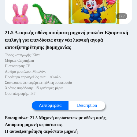
2
/
7
21.5 Απαρκής οθόνη αυτόματη μηχανή μπαλόνι Εξαιρετική
επιλογή για επενδύσεις στην νέα λιανική αγορά
αυτοεξυπηρέτησης βιομηχανίας
Τόπος καταγωγής: Κίνα
Μάρκα: Caiyunjuan
Πιστοποίηση: CE
Αριθμό μοντέλου: Μπαλόνι
Ποσότητα παραγγελίας min: 1 σύνολο
Συσκευασία λεπτομέρειες: ξύλινη συσκευασία
Χρόνος παράδοσης: 15 εργάσιμες μέρες
Όροι πληρωμής: Τ/Τ
Λεπτομέρεια
Description
Επισημαίνω:
21.5 Μηχανή αερόστατων με οθόνη αφής
,
Αυτόματη μηχανή αερόστατων
,
Η αυτοεξυπηρέτηση αερόστατο μηχανή