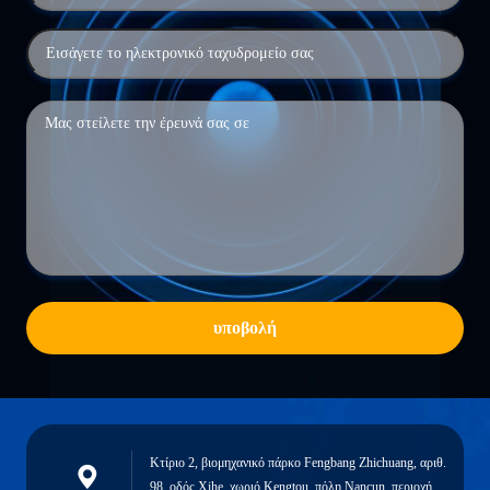
υποβολή
Κτίριο 2, βιομηχανικό πάρκο Fengbang Zhichuang, αριθ.
98, οδός Xihe, χωριό Kengtou, πόλη Nancun, περιοχή