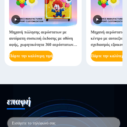
Μηχανή πώλησης αερόστατων με
Μηχανή αερόστατων 
αυτόματη συσκευή έκδοσης με οθόνη
κέντρο με αυτοεξυπη
αφής, χωρητικότητα 360 αερόστατων,
σχεδιασμός εξοικονό
πιστοποιημένη CE
εγκρίθηκε για μεγά
Πάρτε την καλύτερη τιμή
Πάρτε την καλύτερη
επαφή