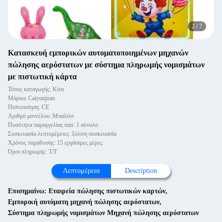
2
/
7
Κατασκευή εμπορικών αυτοματοποιημένων μηχανών
πώλησης αερόστατων με σύστημα πληρωμής νομισμάτων
με πιστωτική κάρτα
Τόπος καταγωγής: Κίνα
Μάρκα: Caiyunjuan
Πιστοποίηση: CE
Αριθμό μοντέλου: Μπαλόνι
Ποσότητα παραγγελίας min: 1 σύνολο
Συσκευασία λεπτομέρειες: ξύλινη συσκευασία
Χρόνος παράδοσης: 15 εργάσιμες μέρες
Όροι πληρωμής: Τ/Τ
Λεπτομέρεια
Description
Επισημαίνω:
Εταιρεία πώλησης πιστωτικών καρτών
,
Εμπορική αυτόματη μηχανή πώλησης αερόστατων
,
Σύστημα πληρωμής νομισμάτων Μηχανή πώλησης αερόστατων