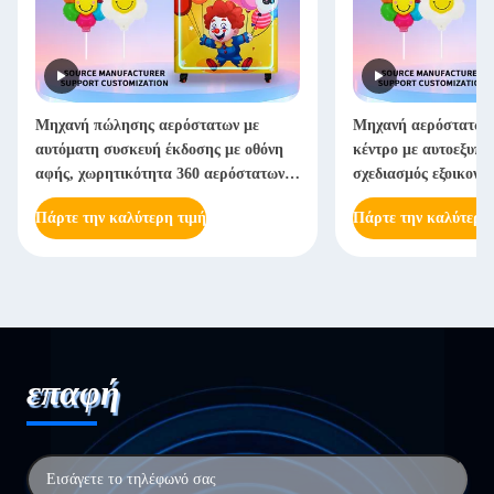
Μηχανή πώλησης αερόστατων με
Μηχανή αερόστατων 
αυτόματη συσκευή έκδοσης με οθόνη
κέντρο με αυτοεξυπη
αφής, χωρητικότητα 360 αερόστατων,
σχεδιασμός εξοικονό
πιστοποιημένη CE
εγκρίθηκε για μεγά
Πάρτε την καλύτερη τιμή
Πάρτε την καλύτερη
επαφή