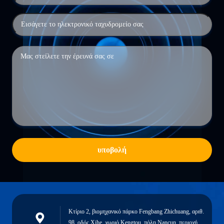
υποβολή
Κτίριο 2, βιομηχανικό πάρκο Fengbang Zhichuang, αριθ.
98, οδός Xihe, χωριό Kengtou, πόλη Nancun, περιοχή