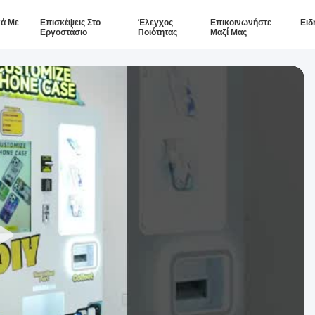
κά Με
Επισκέψεις Στο
Έλεγχος
Επικοινωνήστε
Ειδ
Εργοστάσιο
Ποιότητας
Μαζί Μας