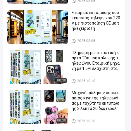
01:02
2025-08-06
ασίας τηλεφώνου
Εταιρεία εκτύπωσης συσ
κευασίας τηλεφώνου 220
V με πιστοποίηση CE με τ
ηλεχειριστή
Μηχανή εκτύπωσης συσκευ
00:21
2025-08-06
ασίας τηλεφώνου
Πληρωμή με πιστωτική κ
άρτα Τύπωση κάλυψης τ
ηλεφώνου Εταιρική μηχα
νή με 1.5Pi ελάχιστη σταγ
όνα μελάνης και υψηλής
ανάλυσης εκτύπωση
Μηχανή εκτύπωσης συσκευ
00:38
2025-10-10
ασίας τηλεφώνου
Μηχανή πώλησης συσκευ
ασίας κινητής τηλεφωνί
ας με ταχύτητα εκτύπωσ
ης 3 λεπτά 20 δευτερόλε
πτα και φιλικό προς το χ
ρήστη σχεδιασμό
Μηχανή εκτύπωσης συσκευ
00:38
2025-10-10
ασίας τηλεφώνου