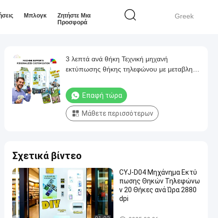
ήσεις
Μπλογκ
Ζητήστε Μια
Greek
Προσφορά
3 λεπτά ανά θήκη Τεχνική μηχανή
εκτύπωσης θήκης τηλεφώνου με μεταβλητή
τεχνολογία σταγονιδίων μελάνης Λευκό ή
προσαρμοσμένο χρώμα
Επαφή τώρα
Μάθετε περισσότερων
Σχετικά βίντεο
CYJ-D04 Μηχάνημα Εκτύ
πωσης Θηκών Τηλεφώνω
ν 20 Θήκες ανά Ώρα 2880
dpi
Μηχανή εκτύπωσης συσκευ