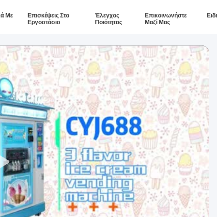
κά Με
Επισκέψεις Στο
Έλεγχος
Επικοινωνήστε
Ειδ
Εργοστάσιο
Ποιότητας
Μαζί Μας