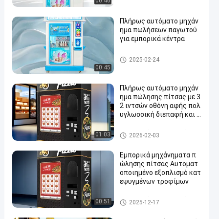
00:46
Πλήρως αυτόματο μηχάν
ημα πωλήσεων παγωτού
για εμπορικά κέντρα
Μηχανή πώλησης παγωτού
2025-02-24
00:45
Πλήρως αυτόματο μηχάν
ημα πώλησης πίτσας με 3
2 ιντσών οθόνη αφής πολ
υγλωσσική διεπαφή και δ
ιαθεσιμότητα 24/7.
Μηχανή πώλησης πιτσών
01:03
2026-02-03
Εμπορικά μηχάνηματα π
ώλησης πίτσας Αυτοματ
οποιημένο εξοπλισμό κατ
εψυγμένων τροφίμων
Μηχανή πώλησης πιτσών
00:51
2025-12-17