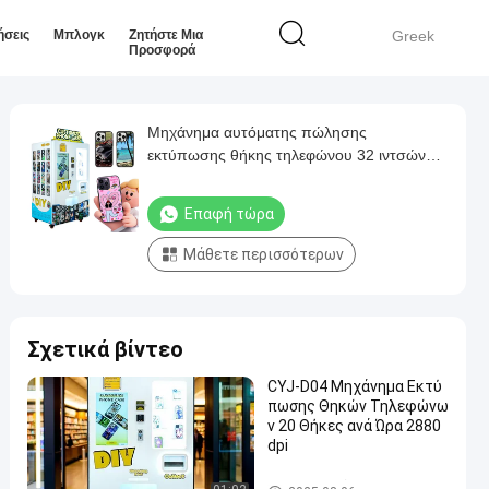
ήσεις
Μπλογκ
Ζητήστε Μια
Greek
Προσφορά
Μηχάνημα αυτόματης πώλησης
εκτύπωσης θήκης τηλεφώνου 32 ιντσών
Wave Crystal Display με εκτύπωση
Επαφή τώρα
Μάθετε περισσότερων
Σχετικά βίντεο
CYJ-D04 Μηχάνημα Εκτύ
πωσης Θηκών Τηλεφώνω
ν 20 Θήκες ανά Ώρα 2880
dpi
Μηχανή εκτύπωσης συσκευ