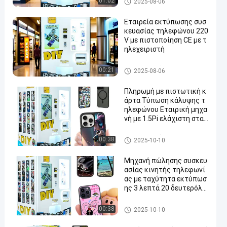
01:02
2025-08-06
ασίας τηλεφώνου
Εταιρεία εκτύπωσης συσ
κευασίας τηλεφώνου 220
V με πιστοποίηση CE με τ
ηλεχειριστή
Μηχανή εκτύπωσης συσκευ
00:21
2025-08-06
ασίας τηλεφώνου
Πληρωμή με πιστωτική κ
άρτα Τύπωση κάλυψης τ
ηλεφώνου Εταιρική μηχα
νή με 1.5Pi ελάχιστη σταγ
όνα μελάνης και υψηλής
ανάλυσης εκτύπωση
Μηχανή εκτύπωσης συσκευ
00:38
2025-10-10
ασίας τηλεφώνου
Μηχανή πώλησης συσκευ
ασίας κινητής τηλεφωνί
ας με ταχύτητα εκτύπωσ
ης 3 λεπτά 20 δευτερόλε
πτα και φιλικό προς το χ
ρήστη σχεδιασμό
Μηχανή εκτύπωσης συσκευ
00:38
2025-10-10
ασίας τηλεφώνου