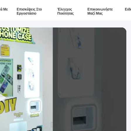
κά Με
Επισκέψεις Στο
Έλεγχος
Επικοινωνήστε
Ειδ
Εργοστάσιο
Ποιότητας
Μαζί Μας