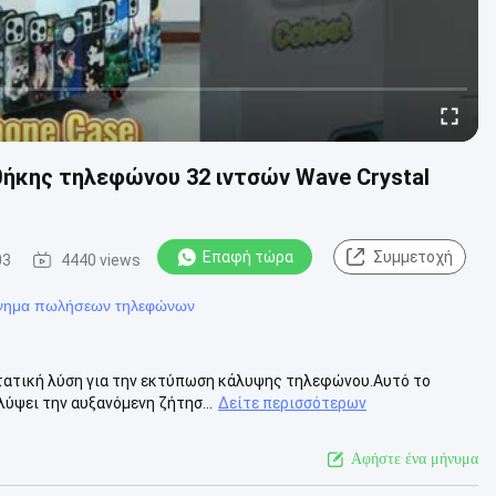
κης τηλεφώνου 32 ιντσών Wave Crystal
Επαφή τώρα
Συμμετοχή
03
4440 views
νημα πωλήσεων τηλεφώνων
στατική λύση για την εκτύπωση κάλυψης τηλεφώνου.Αυτό το
ύψει την αυξανόμενη ζήτησ...
Δείτε περισσότερων
Αφήστε ένα μήνυμα