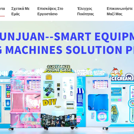
ντα
Σχετικά Με
Επισκέψεις Στο
Έλεγχος
Επικοινωνήστε
Εμάς
Εργοστάσιο
Ποιότητας
Μαζί Μας