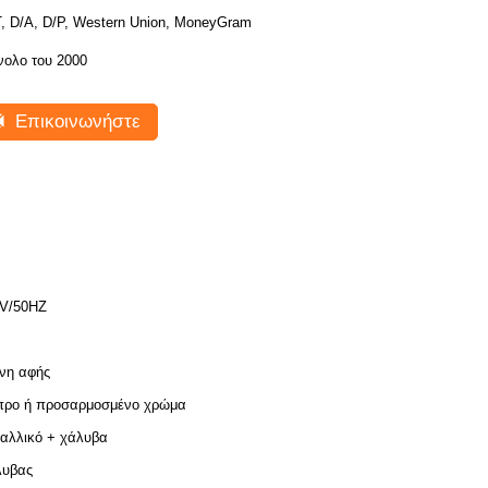
T, D/A, D/P, Western Union, MoneyGram
νολο του 2000
Επικοινωνήστε
V/50HZ
νη αφής
ρο ή προσαρμοσμένο χρώμα
αλλικό + χάλυβα
λυβας