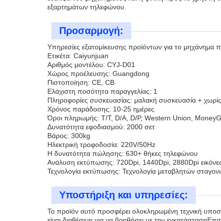
εξαρτημάτων τηλεφώνου.
Προσαρμογή:
Υπηρεσίες εξατομίκευσης προϊόντων για το μηχάνημα
Ετικέτα: Caiyunjuan
Αριθμός μοντέλου: CYJ-D01
Χώρος προέλευσης: Guangdong
Πιστοποίηση: CE, CB
Ελάχιστη ποσότητα παραγγελίας: 1
Πληροφορίες συσκευασίας: μαλακή συσκευασία + χωρίς
Χρόνος παράδοσης: 10-25 ημέρες
Όροι πληρωμής: T/T, D/A, D/P, Western Union, Money
Δυνατότητα εφοδιασμού: 2000 σετ
Βάρος: 300kg
Ηλεκτρική τροφοδοσία: 220V/50Hz
Η δυνατότητα πώλησης: 630+ θήκες τηλεφώνου
Ανάλυση εκτύπωσης: 720Dpi, 1440Dpi, 2880Dpi εικόν
Τεχνολογία εκτύπωσης: Τεχνολογία μεταβλητών σταγον
Υποστήριξη και υπηρεσίες:
Το προϊόν αυτό προσφέρει ολοκληρωμένη τεχνική υποσ
είναι διαθέσιμη για να βοηθήσει με την εγκατάστασηΕπ