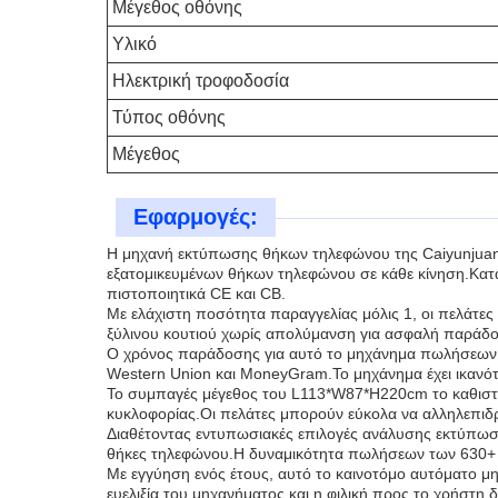
Μέγεθος οθόνης
Υλικό
Ηλεκτρική τροφοδοσία
Τύπος οθόνης
Μέγεθος
Εφαρμογές:
Η μηχανή εκτύπωσης θήκων τηλεφώνου της Caiyunjuan 
εξατομικευμένων θήκων τηλεφώνου σε κάθε κίνηση.Κατ
πιστοποιητικά CE και CB.
Με ελάχιστη ποσότητα παραγγελίας μόλις 1, οι πελάτες
ξύλινου κουτιού χωρίς απολύμανση για ασφαλή παράδ
Ο χρόνος παράδοσης για αυτό το μηχάνημα πωλήσεων συ
Western Union και MoneyGram.Το μηχάνημα έχει ικανότη
Το συμπαγές μέγεθος του L113*W87*H220cm το καθιστά
κυκλοφορίας.Οι πελάτες μπορούν εύκολα να αλληλεπιδ
Διαθέτοντας εντυπωσιακές επιλογές ανάλυσης εκτύπωσ
θήκες τηλεφώνου.Η δυναμικότητα πωλήσεων των 630+ π
Με εγγύηση ενός έτους, αυτό το καινοτόμο αυτόματο 
ευελιξία του μηχανήματος και η φιλική προς το χρήστη 