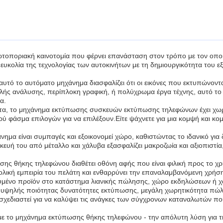
τοποριακή καινοτομία που φέρνει επανάσταση στον τρόπο με τον οποί
υκολία της τεχνολογίας των αυτοκινήτων με τη δημιουργικότητα του ε
τό το αυτόματο μηχάνημα διασφαλίζει ότι οι εικόνες που εκτυπώνονται
ψηλής ανάλυσης, περίπλοκη γραφική, ή πολύχρωμα έργα τέχνης, αυτό το
α.
τητα, το μηχάνημα εκτύπωσης συσκευών εκτύπωσης τηλεφώνων έχει 
ρύ φάσμα επιλογών για να επιλέξουν.Είτε ψάχνετε για μια κομψή και κο
μα είναι συμπαγές και εξοικονομεί χώρο, καθιστώντας το ιδανικό για
υή του από μέταλλο και χάλυβα εξασφαλίζει μακροζωία και αξιοπιστία
ης θήκης τηλεφώνου διαθέτει οθόνη αφής που είναι φιλική προς το χρή
ολική εμπειρία του πελάτη και ενθαρρύνει την επαναλαμβανόμενη χρήσ
ικευμένο προϊόν στο κατάστημα λιανικής πώλησης, χώρο εκδηλώσεων ή
ς υψηλής ποιότητας δυνατότητες εκτύπωσης, μεγάλη χωρητικότητα πώλ
 σχεδιαστεί για να καλύψει τις ανάγκες των σύγχρονων καταναλωτών πο
ε το μηχάνημα εκτύπωσης θήκης τηλεφώνου - την απόλυτη λύση για τ