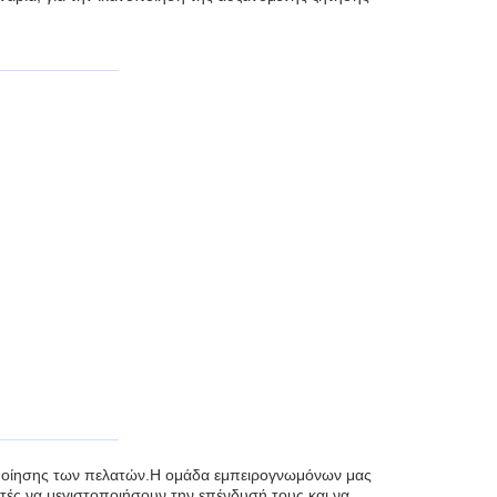
νοποίησης των πελατών.Η ομάδα εμπειρογνωμόνων μας
στές να μεγιστοποιήσουν την επένδυσή τους και να