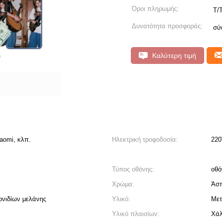
Όροι πληρωμής:
T/
Δυνατότητα προσφοράς:
σύ
Καλύτερη τιμή
aomi, κλπ.
Ηλεκτρική τροφοδοσία:
220
Τύπος οθόνης:
οθό
Χρώμα:
Άσπ
ονιδίων μελάνης
Υλικό:
Μετ
Υλικό πλαισίων:
Χά