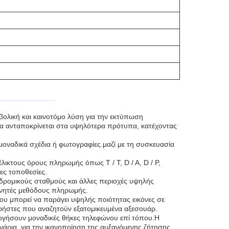
ολική και καινοτόμο λύση για την εκτύπωση
α ανταποκρίνεται στα υψηλότερα πρότυπα, κατέχοντας
μοναδικά σχέδια ή φωτογραφίες.μαζί με τη συσκευασία
κτους όρους πληρωμής όπως T / T, D / A, D / P,
ες τοποθεσίες.
δρομικούς σταθμούς και άλλες περιοχές υψηλής
ινητές μεθόδους πληρωμής.
υ μπορεί να παράγει υψηλής ποιότητας εικόνες σε
ήστες που αναζητούν εξατομικευμένα αξεσουάρ.
υργήσουν μοναδικές θήκες τηλεφώνου επί τόπου.Η
ενάρια, για την ικανοποίηση της αυξανόμενης ζήτησης