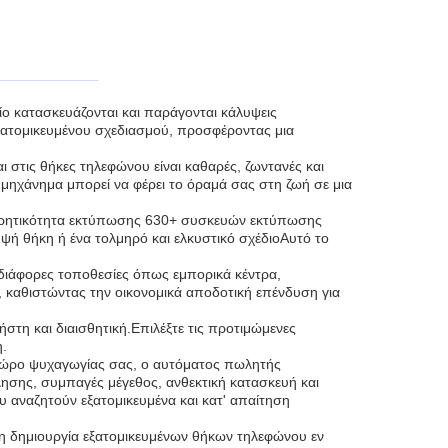
ο κατασκευάζονται και παράγονται κάλυψεις
ξατομικευμένου σχεδιασμού, προσφέροντας μια
 στις θήκες τηλεφώνου είναι καθαρές, ζωντανές και
 μηχάνημα μπορεί να φέρει το όραμά σας στη ζωή σε μια
χωρητικότητα εκτύπωσης 630+ συσκευών εκτύπωσης
μψή θήκη ή ένα τολμηρό και ελκυστικό σχέδιοΑυτό το
 διάφορες τοποθεσίες όπως εμπορικά κέντρα,
, καθιστώντας την οικονομικά αποδοτική επένδυση για
στη και διαισθητική.Επιλέξτε τις προτιμώμενες
η.
 χώρο ψυχαγωγίας σας, ο αυτόματος πωλητής
ησης, συμπαγές μέγεθος, ανθεκτική κατασκευή και
υ αναζητούν εξατομικευμένα και κατ' απαίτηση
η δημιουργία εξατομικευμένων θήκων τηλεφώνου εν