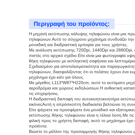
Περιγραφή του προϊόντος:
Η μηχανή εκτύπωσης κάλυψης τηλεφώνου είναι μια πρω
τηλεφώνων.Αυτό το σύγχρονο μηχάνημα συνδυάζει την ε
μοναδική και διαδραστική εμπειρία για τους χρήστες.
Με ανάλυση εκτύπωσης 720Dpi, 1440Dpi και 2880Dpi, αυ
πιστές στο αρχικό σχέδιο.Είτε είναι μια φωτογραφία υ
θήκη τηλεφώνου με εκπληκτική σαφήνεια και λεπτομέρει
Σχεδιασμένο για αποτελεσματικότητα και παραγωγικό
τηλεφώνων, διασφαλίζοντας ότι οι πελάτες έχουν ένα ευ
μηχάνημα έχει κάτι για όλους.
Με μέγεθος L113*W87*H220cm, αυτό το αυτόματο μηχάνη
αεροδρόμια και χώρους εκδηλώσεων.Η ανθεκτική κατασκε
τις επιχειρήσεις.
Η διαδραστική διεπαφή του αυτοκινητοκινητήρα εκτύπωσ
εικόνεςΑυτή η απρόσκοπτη διαδικασία βελτιώνει τη συν
Είτε ψάχνετε να προσφέρετε ένα μοναδικό και εξατομ
εκτύπωσης θήκης τηλεφώνου είναι η τέλεια λύση.Με τι
φιλική προς το χρήστη διεπαφή, αυτό το μηχάνημα έχει
προϊόντα.
Βιώστε το μέλλον της προσαρμογής θήκης τηλεφώνου μ