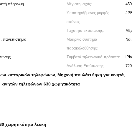
ινητή πληρωμή
Μέγιστη ισχύς:
45
Υποστηριζόμενες μορφές
JP
εικόνας:
Ταχύτητα εκτύπωσης:
Μέχ
, πανεπιστήμια
Μακρινό σύστημα
Ναι
παρακολούθησης:
πτωσης
Συμβατά τηλεφωνικά πρότυπα:
iPh
Ανάλυση Εκτύπωσης:
720
ων κυτταρικών τηλεφώνων
Μηχανή πουλάει θήκη για κινητά
,
,
 κινητών τηλεφώνων 630 χωρητικότητα
30 χωρητικότητα λευκή