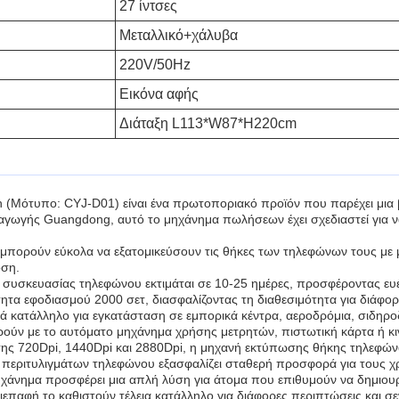
27 ίντσες
Μεταλλικό+χάλυβα
220V/50Hz
Εικόνα αφής
Διάταξη L113*W87*H220cm
(Μότυπο: CYJ-D01) είναι ένα πρωτοποριακό προϊόν που παρέχει μια β
αγωγής Guangdong, αυτό το μηχάνημα πωλήσεων έχει σχεδιαστεί για ν
 μπορούν εύκολα να εξατομικεύσουν τις θήκες των τηλεφώνων τους με 
οση.
σκευασίας τηλεφώνου εκτιμάται σε 10-25 ημέρες, προσφέροντας ευέλι
τα εφοδιασμού 2000 σετ, διασφαλίζοντας τη διαθεσιμότητα για διάφορ
 κατάλληλο για εγκατάσταση σε εμπορικά κέντρα, αεροδρόμια, σιδηρο
ρούν με το αυτόματο μηχάνημα χρήσης μετρητών, πιστωτική κάρτα ή κ
ης 720Dpi, 1440Dpi και 2880Dpi, η μηχανή εκτύπωσης θήκης τηλεφώνο
εριτυλιγμάτων τηλεφώνου εξασφαλίζει σταθερή προσφορά για τους χρ
μηχάνημα προσφέρει μια απλή λύση για άτομα που επιθυμούν να δημιο
διεπαφή το καθιστούν τέλεια κατάλληλο για διάφορες περιπτώσεις και σ