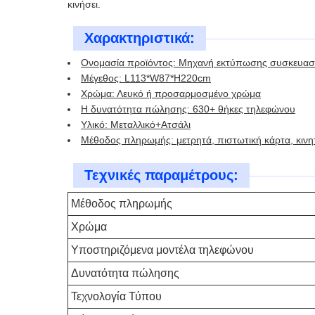
κινήσει.
Χαρακτηριστικά:
Ονομασία προϊόντος: Μηχανή εκτύπωσης συσκευασ
Μέγεθος: L113*W87*H220cm
Χρώμα: Λευκό ή προσαρμοσμένο χρώμα
Η δυνατότητα πώλησης: 630+ θήκες τηλεφώνου
Υλικό: Μεταλλικό+Ατσάλι
Μέθοδος πληρωμής: μετρητά, πιστωτική κάρτα, κιν
Τεχνικές παραμέτρους:
Μέθοδος πληρωμής
Χρώμα
Υποστηριζόμενα μοντέλα τηλεφώνου
Δυνατότητα πώλησης
Τεχνολογία Τύπου