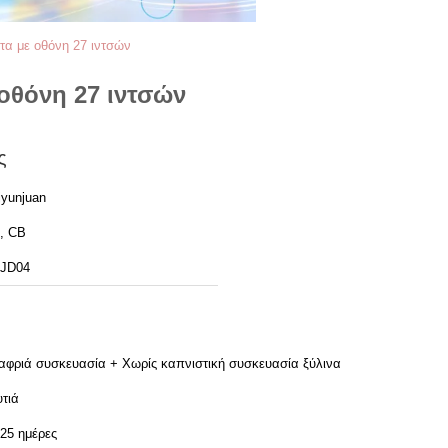
τα με οθόνη 27 ιντσών
οθόνη 27 ιντσών
ς
iyunjuan
, CB
JD04
αφριά συσκευασία + Χωρίς καπνιστική συσκευασία ξύλινα
υτιά
-25 ημέρες