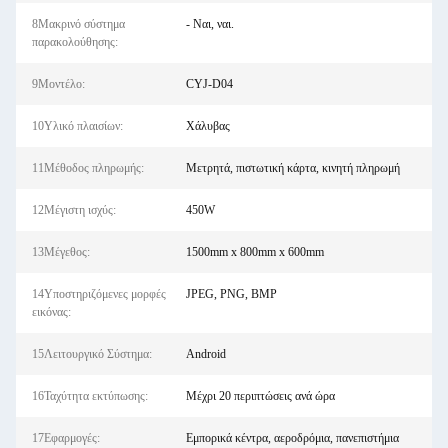
8Μακρινό σύστημα
- Ναι, ναι.
παρακολούθησης:
9Μοντέλο:
CYJ-D04
10Υλικό πλαισίων:
Χάλυβας
11Μέθοδος πληρωμής:
Μετρητά, πιστωτική κάρτα, κινητή πληρωμή
12Μέγιστη ισχύς:
450W
13Μέγεθος:
1500mm x 800mm x 600mm
14Υποστηριζόμενες μορφές
JPEG, PNG, BMP
εικόνας:
15Λειτουργικό Σύστημα:
Android
16Ταχύτητα εκτύπωσης:
Μέχρι 20 περιπτώσεις ανά ώρα
17Εφαρμογές:
Εμπορικά κέντρα, αεροδρόμια, πανεπιστήμια