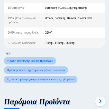
18Λειτουργία:
εκτύπωση τηλεφωνικής περίπτωσης
19Συμβατά τηλεφωνικά
iPhone, Samsung, Huawei, Xiaomi, κλπ.
πρότυπα:
20Ηλεκτρική τροφοδοσία:
220V
21Ανάλυση Εκτύπωσης:
720dpi, 1440dpi, 2880dpi
Tags:
Μηχανή εκτύπωσης κώδικα τηλεφώνου
Προσαρμοσμένο μηχάνημα πωλήσεων τηλεφώνων
Εξατομικευμένο μηχάνημα πωλήσεων κασέτας τηλεφώνου
Παρόμοια Προϊόντα