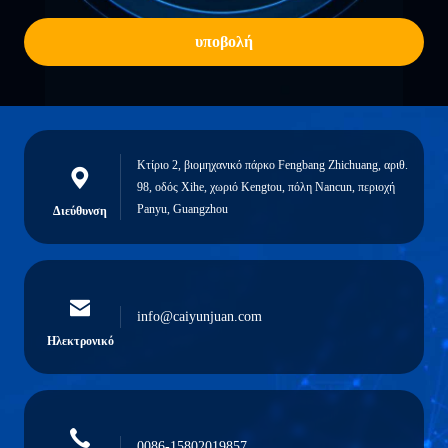
υποβολή
Κτίριο 2, βιομηχανικό πάρκο Fengbang Zhichuang, αριθ.
98, οδός Xihe, χωριό Kengtou, πόλη Nancun, περιοχή
Panyu, Guangzhou
Διεύθυνση
info@caiyunjuan.com
Ηλεκτρονικό
0086-15802019857