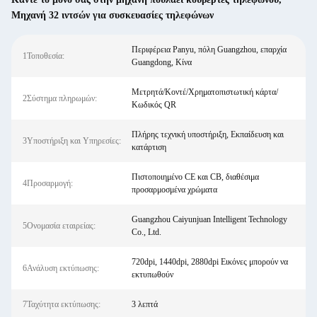
Μηχανή 32 ιντσών για συσκευασίες τηλεφώνων
Περιφέρεια Panyu, πόλη Guangzhou, επαρχία
1Τοποθεσία:
Guangdong, Κίνα
Μετρητά/Κοντέ/Χρηματοπιστωτική κάρτα/
2Σύστημα πληρωμών:
Κωδικός QR
Πλήρης τεχνική υποστήριξη, Εκπαίδευση και
3Υποστήριξη και Υπηρεσίες:
κατάρτιση
Πιστοποιημένο CE και CB, διαθέσιμα
4Προσαρμογή:
προσαρμοσμένα χρώματα
Guangzhou Caiyunjuan Intelligent Technology
5Ονομασία εταιρείας:
Co., Ltd.
720dpi, 1440dpi, 2880dpi Εικόνες μπορούν να
6Ανάλυση εκτύπωσης:
εκτυπωθούν
7Ταχύτητα εκτύπωσης:
3 λεπτά