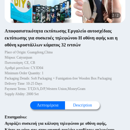
2
/
2
Αποφασιστικότητα εκτύπωσης Εργαλείο αυτοσχέδιας
εκτύπωσης για συσκευές τηλεφώνου Η οθόνη αφής και η
οθόνη κρυστάλλων κύματος 32 ιντσών
Place of Origin: Guangdong,China
Μάρκα: Caiyunjuan
Πιστοποίηση: CE, CB
Αριθμό μοντέλου: CYJD04
Minimum Order Quantity: 1
Packaging Details: Soft Packaging + Fumigation-free Wooden Box Packaging
Delivery Time: 10-25 Days
Payment Terms: T/T,D/A,D/P,Western Union,MoneyGram
Supply Ability: 2000 Set
Λεπτομέρεια
Description
Επισημαίνω:
Αγοράζει συσκευή για κάλυψη τηλεφώνου με οθόνη αφής
,
Κάντε το μόνο σας στην μηχανή πουλάει κουβέρτες τηλεφώνου
,