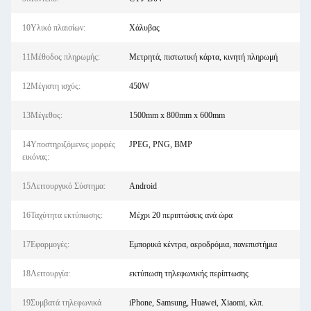
10Υλικό πλαισίων:
Χάλυβας
11Μέθοδος πληρωμής:
Μετρητά, πιστωτική κάρτα, κινητή πληρωμή
12Μέγιστη ισχύς:
450W
13Μέγεθος:
1500mm x 800mm x 600mm
14Υποστηριζόμενες μορφές
JPEG, PNG, BMP
εικόνας:
15Λειτουργικό Σύστημα:
Android
16Ταχύτητα εκτύπωσης:
Μέχρι 20 περιπτώσεις ανά ώρα
17Εφαρμογές:
Εμπορικά κέντρα, αεροδρόμια, πανεπιστήμια
18Λειτουργία:
εκτύπωση τηλεφωνικής περίπτωσης
19Συμβατά τηλεφωνικά
iPhone, Samsung, Huawei, Xiaomi, κλπ.