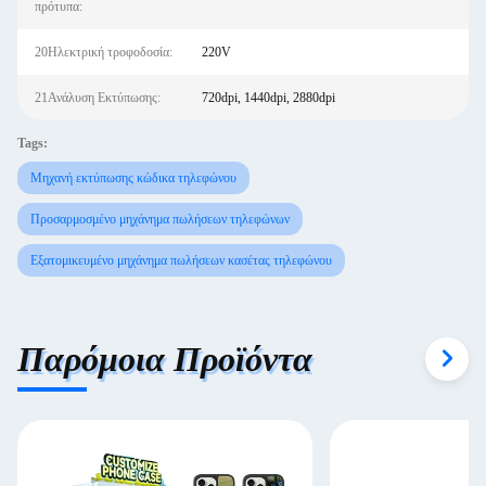
πρότυπα:
20Ηλεκτρική τροφοδοσία:
220V
21Ανάλυση Εκτύπωσης:
720dpi, 1440dpi, 2880dpi
Tags:
Μηχανή εκτύπωσης κώδικα τηλεφώνου
Προσαρμοσμένο μηχάνημα πωλήσεων τηλεφώνων
Εξατομικευμένο μηχάνημα πωλήσεων κασέτας τηλεφώνου
Παρόμοια Προϊόντα