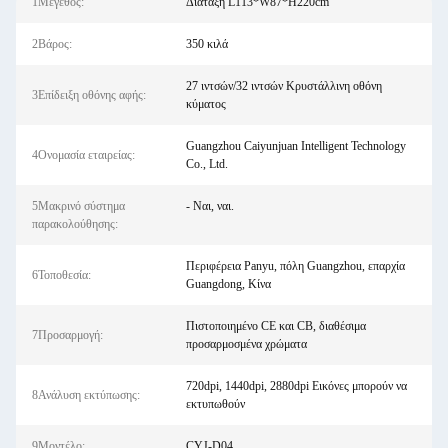
1Μέγεθος:
Διάταξη L113*W87*H220cm
2Βάρος:
350 κιλά
27 ιντσών/32 ιντσών Κρυστάλλινη οθόνη
3Επίδειξη οθόνης αφής:
κύματος
Guangzhou Caiyunjuan Intelligent Technology
4Ονομασία εταιρείας:
Co., Ltd.
5Μακρινό σύστημα
- Ναι, ναι.
παρακολούθησης:
Περιφέρεια Panyu, πόλη Guangzhou, επαρχία
6Τοποθεσία:
Guangdong, Κίνα
Πιστοποιημένο CE και CB, διαθέσιμα
7Προσαρμογή:
προσαρμοσμένα χρώματα
720dpi, 1440dpi, 2880dpi Εικόνες μπορούν να
8Ανάλυση εκτύπωσης:
εκτυπωθούν
9Μοντέλο:
CYJ-D04