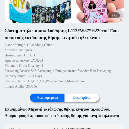
2
/
2
Σύστημα τηλεπαρακολούθησης L113*W87*H220cm Τύπο
συσκευής εκτύπωσης θήκης κινητού τηλεφώνου
Place of Origin: Guangdong,China
Μάρκα: Caiyunjuan
Πιστοποίηση: CE, CB
Αριθμό μοντέλου: CYJD04
Minimum Order Quantity: 1
Packaging Details: Soft Packaging + Fumigation-free Wooden Box Packaging
Delivery Time: 10-25 Days
Payment Terms: T/T,D/A,D/P,Western Union,MoneyGram
Supply Ability: 2000 Set
Λεπτομέρεια
Description
Επισημαίνω:
Μηχανή εκτύπωσης θήκης κινητού τηλεφώνου
,
Απομακρυσμένη συσκευή εκτύπωσης θήκης για κινητό τηλέφωνο