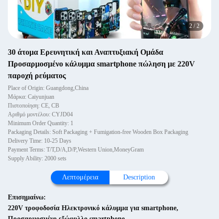
2
/
2
30 άτομα Ερευνητική και Αναπτυξιακή Ομάδα
Προσαρμοσμένο κάλυμμα smartphone πώληση με 220V
παροχή ρεύματος
Place of Origin: Guangdong,China
Μάρκα: Caiyunjuan
Πιστοποίηση: CE, CB
Αριθμό μοντέλου: CYJD04
Minimum Order Quantity: 1
Packaging Details: Soft Packaging + Fumigation-free Wooden Box Packaging
Delivery Time: 10-25 Days
Payment Terms: T/T,D/A,D/P,Western Union,MoneyGram
Supply Ability: 2000 sets
Λεπτομέρεια
Description
Επισημαίνω:
220V τροφοδοσία Ηλεκτρονικό κάλυμμα για smartphone
,
Προσαρμοσμένο εξώφυλλο smartphone