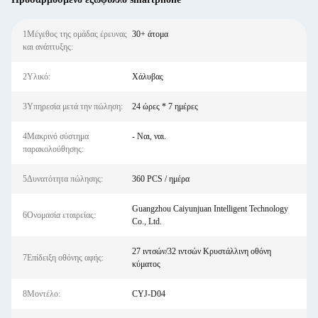
1Μέγεθος της ομάδας έρευνας
30+ άτομα
και ανάπτυξης:
2Υλικό:
Χάλυβας
3Υπηρεσία μετά την πώληση:
24 ώρες * 7 ημέρες
4Μακρινό σύστημα
- Ναι, ναι.
παρακολούθησης:
5Δυνατότητα πώλησης:
360 PCS / ημέρα
Guangzhou Caiyunjuan Intelligent Technology
6Ονομασία εταιρείας:
Co., Ltd.
27 ιντσών/32 ιντσών Κρυστάλλινη οθόνη
7Επίδειξη οθόνης αφής:
κύματος
8Μοντέλο:
CYJ-D04