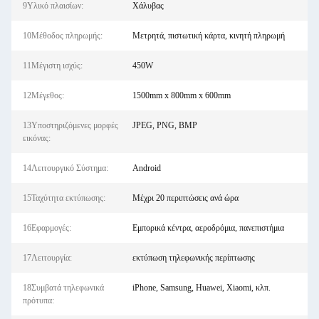
9Υλικό πλαισίων:
Χάλυβας
10Μέθοδος πληρωμής:
Μετρητά, πιστωτική κάρτα, κινητή πληρωμή
11Μέγιστη ισχύς:
450W
12Μέγεθος:
1500mm x 800mm x 600mm
13Υποστηριζόμενες μορφές
JPEG, PNG, BMP
εικόνας:
14Λειτουργικό Σύστημα:
Android
15Ταχύτητα εκτύπωσης:
Μέχρι 20 περιπτώσεις ανά ώρα
16Εφαρμογές:
Εμπορικά κέντρα, αεροδρόμια, πανεπιστήμια
17Λειτουργία:
εκτύπωση τηλεφωνικής περίπτωσης
18Συμβατά τηλεφωνικά
iPhone, Samsung, Huawei, Xiaomi, κλπ.
πρότυπα: