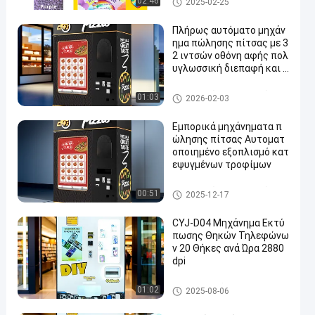
02:46
2025-02-25
Πλήρως αυτόματο μηχάν
ημα πώλησης πίτσας με 3
2 ιντσών οθόνη αφής πολ
υγλωσσική διεπαφή και δ
ιαθεσιμότητα 24/7.
Μηχανή πώλησης πιτσών
01:03
2026-02-03
Εμπορικά μηχάνηματα π
ώλησης πίτσας Αυτοματ
οποιημένο εξοπλισμό κατ
εψυγμένων τροφίμων
Μηχανή πώλησης πιτσών
00:51
2025-12-17
CYJ-D04 Μηχάνημα Εκτύ
πωσης Θηκών Τηλεφώνω
ν 20 Θήκες ανά Ώρα 2880
dpi
Μηχανή εκτύπωσης συσκευ
01:02
2025-08-06
ασίας τηλεφώνου