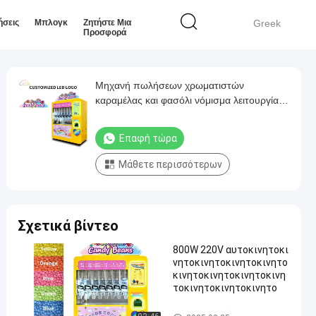
ήσεις
Μπλογκ
Ζητήστε Μια
Greek
Προσφορά
Μηχανή πωλήσεων χρωματιστών
καραμέλας και φασόλι νόμισμα λειτουργία
5.6Kg χωρητικότητα
Επαφή τώρα
Μάθετε περισσότερων
Σχετικά βίντεο
800W 220V αυτοκινητοκι
νητοκινητοκινητοκινητο
κινητοκινητοκινητοκινη
τοκινητοκινητοκινητο
Μηχανή πουλά γλυκά