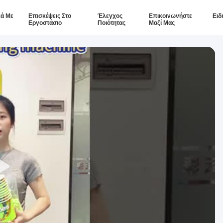
κά Με
Επισκέψεις Στο
Έλεγχος
Επικοινωνήστε
Ειδ
Εργοστάσιο
Ποιότητας
Μαζί Μας