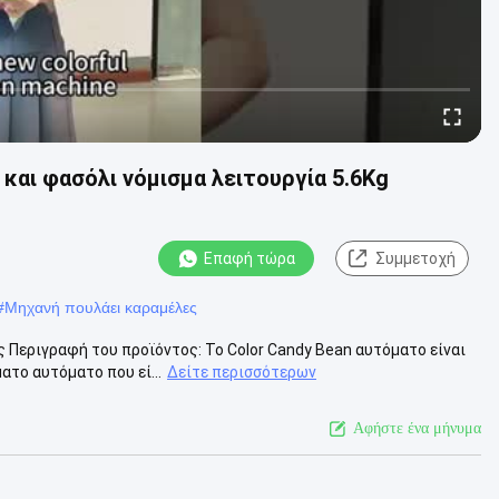
ι φασόλι νόμισμα λειτουργία 5.6Kg
Επαφή τώρα
Συμμετοχή
#
Μηχανή πουλάει καραμέλες
 Περιγραφή του προϊόντος: Το Color Candy Bean αυτόματο είναι
το αυτόματο που εί...
Δείτε περισσότερων
Αφήστε ένα μήνυμα